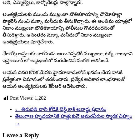
అలీ, ఎమ్మెల్యేలు, కార్పోరేటర్లు పాల్గొన్నారు.
అంత్యక్రియలకు ముందు ముఖ్రంజా బౌతికకాయాన్ని చౌమోహల్లా
ప్యాలెస్ నుంచి మక్కా మసీదుకు తీసుకొచ్చారు. ఈ అంతిమ యాత్రలో
నిజాం ముఖ్రంజా భౌతికకాయాన్ని పోలీసుల గౌవరవందనంతో
తీసుకెళ్లారు. అనంతరం మక్కా మసీదులో నిజాం ముఖ్రంజా
అంత్యక్రియలు పూర్తిచేశారు.
వేలకోట్ల ఆస్తులకు వారసుడు అయినప్పటికీ ముఖ్రంజా, టర్కీ రాజధాని
ఇస్తాంబుల్ లో అద్దెఇంటిలో మరణించిన సంగతి తెలిసిందే.
ఆయన చివరి కోరిక మేరకు హైదరాబాదులోనే ఖననం చేయడానికి
ప్రత్యేకంగా విమానంలో తరలించారు. ప్రత్యేక అధికార లాంఛనాలతో
ఆయన అంత్యక్రియలకు కేసీఆర్ ఆదేశించారు.
Post Views:
1,202
←
తిరుపతి వాసి కోడికి బెస్ట్ కాక్ అవార్డు ప్రదానం
తెలంగాణ హృదయానికి హత్తుకునే అమరవీరుల స్మారక చిహ్నం
→
Leave a Reply