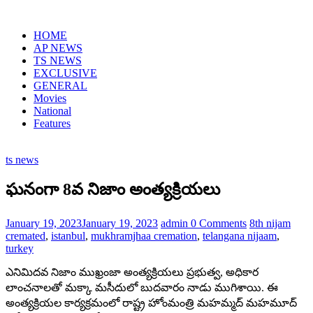
Skip
to
HOME
content
AP NEWS
TS NEWS
EXCLUSIVE
GENERAL
Movies
National
Features
ts news
ఘనంగా 8వ నిజాం అంత్యక్రియలు
January 19, 2023
January 19, 2023
admin
0 Comments
8th nijam
cremated
,
istanbul
,
mukhramjhaa cremation
,
telangana nijaam
,
turkey
ఎనిమిదవ నిజాం ముఖ్రంజా అంత్యక్రియలు ప్రభుత్వ, అధికార
లాంచనాలతో మక్కా మసీదులో బుదవారం నాడు ముగిశాయి. ఈ
అంత్యక్రియల కార్యక్రమంలో రాష్ట్ర హోంమంత్రి మహమ్మద్ మహమూద్