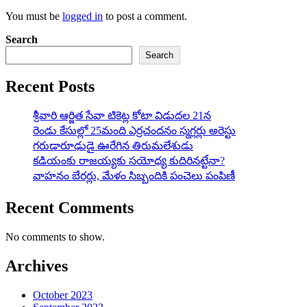
You must be
logged in
to post a comment.
Search
Search
Recent Posts
శ్రీవారి ఆర్జిత సేవా టికెట్ల కోటా విడుదల 21న
రెండు కేసుల్లో 25మంది ఎర్రచందనం స్మగ్లర్లు అరెస్టు
గరుడారూఢుడై ఊరేగిన తిరుమలేశుడు
కడియంకు రాజయ్యకు సయోధ్య కుదిరినట్టేనా?
వాహ‌నం బేర‌ర్లు, మేళం సిబ్బందికి పంచెలు పంపిణీ
Recent Comments
No comments to show.
Archives
October 2023