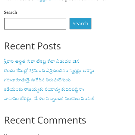
Search
Search
Recent Posts
శ్రీవారి ఆర్జిత సేవా టికెట్ల కోటా విడుదల 21న
రెండు కేసుల్లో 25మంది ఎర్రచందనం స్మగ్లర్లు అరెస్టు
గరుడారూఢుడై ఊరేగిన తిరుమలేశుడు
కడియంకు రాజయ్యకు సయోధ్య కుదిరినట్టేనా?
వాహ‌నం బేర‌ర్లు, మేళం సిబ్బందికి పంచెలు పంపిణీ
Recent Comments