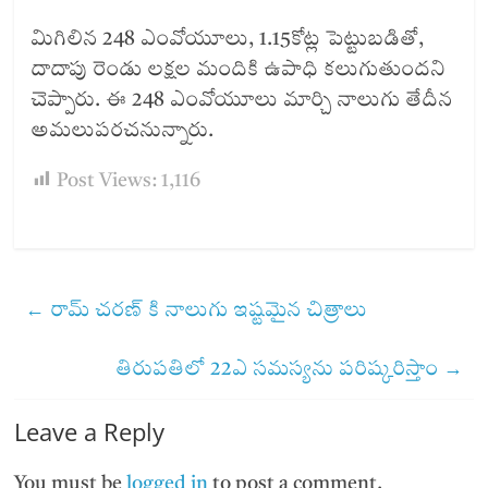
మిగిలిన 248 ఎంవోయూలు, 1.15కోట్ల పెట్టుబడితో,
దాదాపు రెండు లక్షల మందికి ఉపాధి కలుగుతుందని
చెప్పారు. ఈ 248 ఎంవోయూలు మార్చి నాలుగు తేదీన
అమలుపరచనున్నారు.
Post Views:
1,116
←
రామ్ చరణ్ కి నాలుగు ఇష్టమైన చిత్రాలు
తిరుపతిలో 22ఎ సమస్యను పరిష్కరిస్తాం
→
Leave a Reply
You must be
logged in
to post a comment.