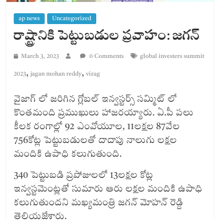
ap news
Uncategorized
రాష్ట్రానికి పెట్టుబడుల ప్రవాహం: జగన్
March 3, 2023
0 Comments
global investers summit
,
,
2023
jagan mohan reddy
vizag
వైజాగ్ లో జరిగిన గ్లోబల్ ఇన్వస్టర్స్ సమ్మిట్ లో
కొంతమంది ప్రముఖులు హాజరయ్యారు. ఏ.పీ పలు
కీలక రంగాల్లో 92 ఎంవోయూల, 11లక్షల 87వేల
756కోట్ల పెట్టుబడులతో దాదాపు నాలుగు లక్షల
మందికి ఉపాధి కలుగుతుంది.
340 పెట్టుబడి ప్రపోజులలో 13లక్షల కోట్ల
ఇన్వస్టమెంట్లతో సుమారు ఆరు లక్షల మందికి ఉపాధి
కలుగుతుందని మఖ్యమంత్రి జగన్ మోహన్ రెడ్ది
తెలియజేశారు.