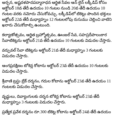
అర్చన, అష్టదళపాదపద్మారాధన ఆర్జిత సేవల ఆన్ లైన్ లక్కీడిప్ కోసం
అక్టోబర్ 18వ తేదీ ఉదయం 10 గంటల నుండి 20వ తేదీ ఉదయం 10
గంటల వరకు నమోదు చేసుకోవచ్చు. లక్కీడిప్‌లో టికెట్లు పొందిన భక్తులు
అక్టోబర్ 22వ తేదీ మధ్యాహ్నం 12 గంటలలోపు రుసుము చెల్లించి వాటిని
ఖరారు చేసుకోవాల్సి ఉంటుంది.
కల్యాణోత్సవం, ఆర్జిత బ్రహ్మోత్సవం, ఊంజల్ సేవ, సహస్రదీపాలంకార
సేవాటికెట్లను అక్టోబర్ 21వ తేదీ ఉదయం 10 గంటలకు విడుదల చేస్తారు.
వ‌ర్చువ‌ల్ సేవా టికెట్లను అక్టోబర్ 21వ తేదీ మ‌ధ్యాహ్నం 3 గంటలకు
విడుదల చేస్తారు.
ఆంగప్రదక్షిణం టోకెన్ల కోటాను అక్టోబర్ 23వ తేదీ ఉదయం 10 గంటలకు
విడుదల చేస్తారు.
శ్రీ‌వాణి ట్ర‌స్టు బ్రేక్ ద‌ర్శ‌నం, గ‌దుల కోటాను అక్టోబర్ 23వ తేదీ ఉదయం 11
గంటలకు విడుదల చేస్తారు.
వృద్ధులు, దివ్యాంగులకు ద‌ర్శ‌న టోకెన్ల కోటాను అక్టోబర్ 23వ తేదీ
మ‌ధ్యాహ్నం 3 గంటలకు విడుదల చేస్తారు.
ప్ర‌త్యేక ప్ర‌వేశ ద‌ర్శ‌నం రూ.300 టికెట్ల కోటాను అక్టోబర్ 24వ తేదీ ఉద‌యం