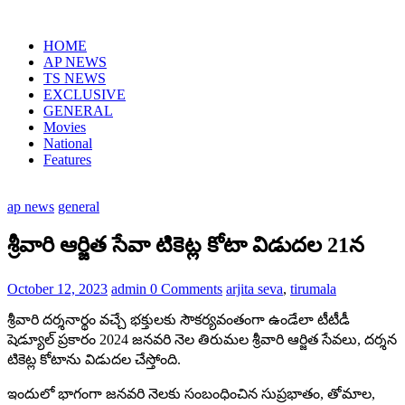
Skip
to
HOME
content
AP NEWS
TS NEWS
EXCLUSIVE
GENERAL
Movies
National
Features
ap news
general
శ్రీవారి ఆర్జిత సేవా టికెట్ల కోటా విడుదల 21న
October 12, 2023
admin
0 Comments
arjita seva
,
tirumala
శ్రీ‌వారి ద‌ర్శ‌నార్థం వ‌చ్చే భక్తులకు సౌకర్యవంతంగా ఉండేలా టీటీడీ
షెడ్యూల్ ప్రకారం 2024 జనవరి నెల‌ తిరుమల శ్రీవారి ఆర్జిత సేవలు, దర్శన
టికెట్ల కోటాను విడుదల చేస్తోంది.
ఇందులో భాగంగా జనవరి నెలకు సంబంధించిన సుప్రభాతం, తోమాల,