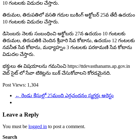
10 గంటలకు విడుదల చేస్తారు.
తిరుమ‌ల‌, తిరుప‌తిలో వ‌స‌తి గ‌దుల బుకింగ్‌ అక్టోబర్ 25వ తేదీ ఉద‌యం
10 గంటలకు విడుదల చేస్తారు.
డిసెంబరు నెలకు సంబంధించి అక్టోబరు 27న ఉదయం 10 గంటలకు
తిరుమల, తిరుపతికి చెందిన శ్రీవారి సేవ కోటాను, ఉదయం 12 గంటలకు
నవనీత సేవ కోటాను, మధ్యాహ్నం 3 గంటలకు పరకామణి సేవ కోటాను
విడుదల చేస్తారు.
భక్తులు ఈ విషయాలను గమనించి https://ttdevasthanams.ap.gov.in
వెబ్ సైట్ లో సేవా టికెట్లను బుక్ చేసుకోవాలని కోరడమైనది.
Post Views:
1,304
←
రెండు కేసుల్లో 25మంది ఎర్రచందనం స్మగ్లర్లు అరెస్టు
Leave a Reply
You must be
logged in
to post a comment.
Search