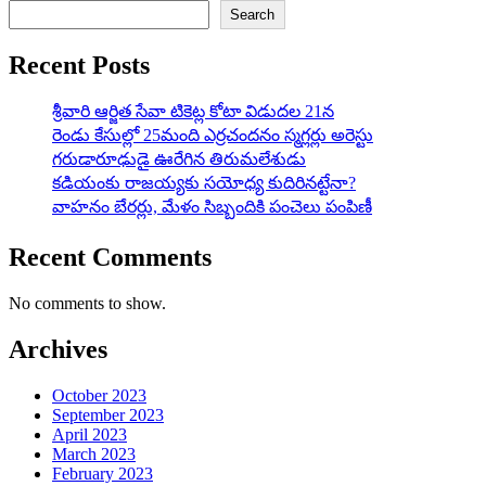
Search
Recent Posts
శ్రీవారి ఆర్జిత సేవా టికెట్ల కోటా విడుదల 21న
రెండు కేసుల్లో 25మంది ఎర్రచందనం స్మగ్లర్లు అరెస్టు
గరుడారూఢుడై ఊరేగిన తిరుమలేశుడు
కడియంకు రాజయ్యకు సయోధ్య కుదిరినట్టేనా?
వాహ‌నం బేర‌ర్లు, మేళం సిబ్బందికి పంచెలు పంపిణీ
Recent Comments
No comments to show.
Archives
October 2023
September 2023
April 2023
March 2023
February 2023