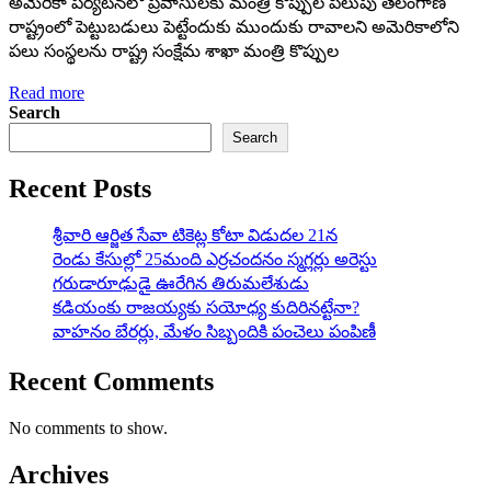
అమెరికా పర్యటనలో ప్రవాసులకు మంత్రి కొప్పుల పిలుపు తెలంగాణ
రాష్ట్రంలో పెట్టుబడులు పెట్టేందుకు ముందుకు రావాలని అమెరికాలోని
పలు సంస్థలను రాష్ట్ర సంక్షేమ శాఖా మంత్రి కొప్పుల
Read more
Search
Search
Recent Posts
శ్రీవారి ఆర్జిత సేవా టికెట్ల కోటా విడుదల 21న
రెండు కేసుల్లో 25మంది ఎర్రచందనం స్మగ్లర్లు అరెస్టు
గరుడారూఢుడై ఊరేగిన తిరుమలేశుడు
కడియంకు రాజయ్యకు సయోధ్య కుదిరినట్టేనా?
వాహ‌నం బేర‌ర్లు, మేళం సిబ్బందికి పంచెలు పంపిణీ
Recent Comments
No comments to show.
Archives