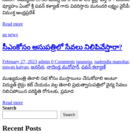
వ్యూహం ఏంటో శ్రీ పవన్ కళ్యాణ్ గారు వివరిస్తారు మనందరి లక్ష్యం వైసీపీ
విముక్త ఆంధ్రప్రదేశ్
Read more
ap news
సీఎంకోసం ఆసుపత్రిలో సేవలు నిలిపివేస్తారా?
February 27, 2023
admin
0 Comments
janasena
,
nadendla manohar
,
pawan kalyan
,
జనసేన
,
నాదెండ్ల మనోహర్
,
పవన్ కల్యాణ్
ముఖ్యమంత్రి తెనాలి సభ కోసం ముస్తాబులు చేసుకోవాలి అంటూ
విద్యుత్ లైన్లు కట్ చేయడం వల్ల తెనాలి ప్రభుత్వాసుపత్రిలో వైద్య సేవలు
నిలిచిపోయిన పరిస్థితి రోగులకు, ప్రమాద
Read more
Search
Search
Recent Posts