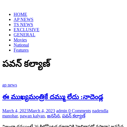
HOME
AP NEWS
TS NEWS
EXCLUSIVE
GENERAL
Movies
National
Features
పవన్ కల్యాణ్
ap news
ఈ ముఖ్యమంత్రికే దమ్ము లేదు :నాదెండ్ల
March 4, 2023
March 4, 2023
admin
0 Comments
nadendla
manohar
,
pawan kalyan
,
జనసేన
,
పవన్ కల్యాణ్
నిజంగా దమ్ముంటే 26 కిలోమీటర్ల దూరానికి హెలికాప్టర్లో వస్తారా? జనసేన