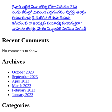
శ్రీవారి ఆర్జిత సేవా టికెట్ల కోటా విడుదల 21న
రెండు కేసుల్లో 25మంది ఎర్రచందనం స్మగ్లర్లు అరెస్టు
గరుడారూఢుడై ఊరేగిన తిరుమలేశుడు
కడియంకు రాజయ్యకు సయోధ్య కుదిరినట్టేనా?
వాహ‌నం బేర‌ర్లు, మేళం సిబ్బందికి పంచెలు పంపిణీ
Recent Comments
No comments to show.
Archives
October 2023
September 2023
April 2023
March 2023
February 2023
January 2023
Categories