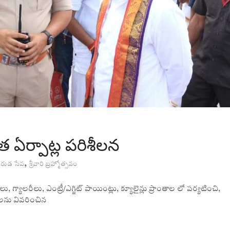
 ఏర్పాట్ల పరిశీలన
,
రుడ సేవ
శ్రీవారి బ్రహ్మోత్సవం
ు, గ్యాలరీలు, ఎంట్రీ/ఎగ్జిట్ పాయింట్లు, క్యూలైన్లు ప్రాంతాల లో పర్యటించి,
తలను వివరించిన