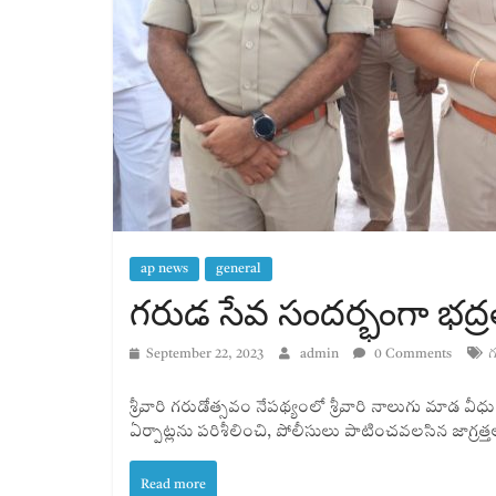
ap news
general
గరుడ సేవ సందర్భంగా భద్రత
September 22, 2023
admin
0 Comments
గ
శ్రీవారి గరుడోత్సవం నేపథ్యంలో శ్రీవారి నాలుగు మాడ వీధుల
ఏర్పాట్లను పరిశీలించి, పోలీసులు పాటించవలసిన జాగ్రత్
Read more