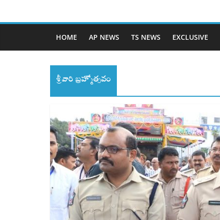
HOME
AP NEWS
TS NEWS
EXCLUSIVE
శ్రీవారి బ్రహ్మోత్సవం