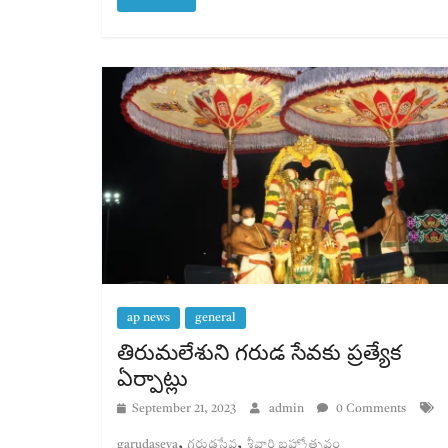
ap news
general
తిరుమలేశుని గరుడ సేవకు ప్రత్యేక
ఏర్పాట్లు
September 21, 2023
admin
0 Comments
,
,
garudaseva
గరుడసేవ
శ్రీవారి బ్రహ్మోత్సవం