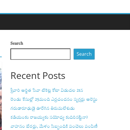
Search
Search
Recent Posts
శ్రీవారి ఆర్జిత సేవా టికెట్ల కోటా విడుదల 21న
రెండు కేసుల్లో 25మంది ఎర్రచందనం స్మగ్లర్లు అరెస్టు
గరుడారూఢుడై ఊరేగిన తిరుమలేశుడు
కడియంకు రాజయ్యకు సయోధ్య కుదిరినట్టేనా?
వాహ‌నం బేర‌ర్లు, మేళం సిబ్బందికి పంచెలు పంపిణీ