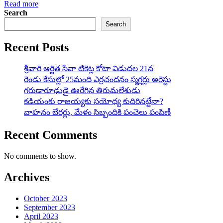
Read more
Search
Search
Recent Posts
శ్రీవారి ఆర్జిత సేవా టికెట్ల కోటా విడుదల 21న
రెండు కేసుల్లో 25మంది ఎర్రచందనం స్మగ్లర్లు అరెస్టు
గరుడారూఢుడై ఊరేగిన తిరుమలేశుడు
కడియంకు రాజయ్యకు సయోధ్య కుదిరినట్టేనా?
వాహ‌నం బేర‌ర్లు, మేళం సిబ్బందికి పంచెలు పంపిణీ
Recent Comments
No comments to show.
Archives
October 2023
September 2023
April 2023