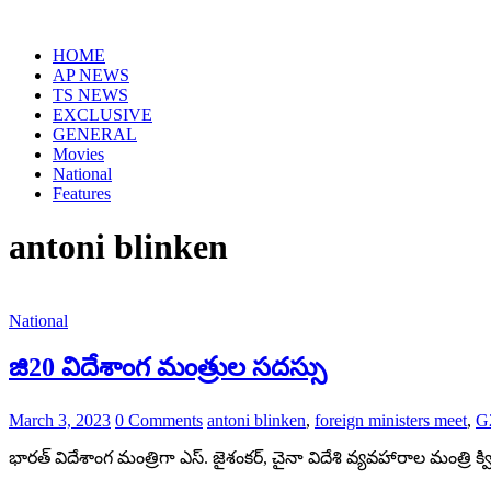
Skip
to
HOME
content
AP NEWS
TS NEWS
EXCLUSIVE
GENERAL
Movies
National
Features
antoni blinken
National
జి20 విదేశాంగ మంత్రుల సదస్సు
March 3, 2023
0 Comments
antoni blinken
,
foreign ministers meet
,
G2
భారత్ విదేశాంగ మంత్రిగా ఎస్. జైశంకర్, చైనా విదేశి వ్యవహారాల మంత్రి క్విన