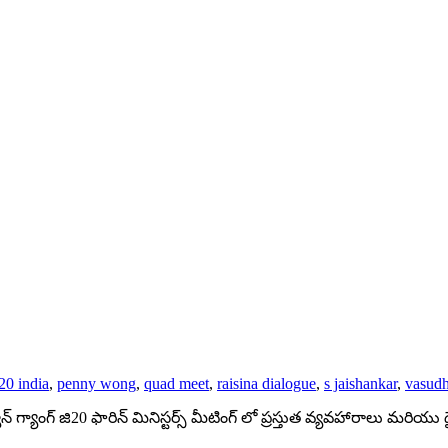
0 india
,
penny wong
,
quad meet
,
raisina dialogue
,
s jaishankar
,
vasud
్ గ్యాంగ్ జి20 ఫారిన్ మినిస్టర్స్ మీటింగ్ లో ప్రస్తుత వ్యవహారాలు మరియు ద్