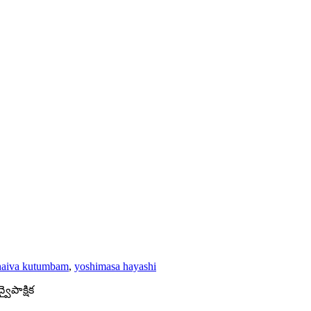
haiva kutumbam
,
yoshimasa hayashi
వైపాక్షిక