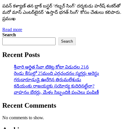
పవన్ కళ్యాణ్ తన బ్లాక్ బస్టర్ ‘గబ్బర్ సింగ్’ దర్శకుడు హరీష్ శంకర్‌తో
మరో మాస్ ఎంటర్‌టైనర్ ‘ఉస్తాద్ భగత్ సింగ్’ కోసం చేతులు కలిపారు.
ప్రముఖ
Read more
Search
Search
Recent Posts
శ్రీవారి ఆర్జిత సేవా టికెట్ల కోటా విడుదల 21న
రెండు కేసుల్లో 25మంది ఎర్రచందనం స్మగ్లర్లు అరెస్టు
గరుడారూఢుడై ఊరేగిన తిరుమలేశుడు
కడియంకు రాజయ్యకు సయోధ్య కుదిరినట్టేనా?
వాహ‌నం బేర‌ర్లు, మేళం సిబ్బందికి పంచెలు పంపిణీ
Recent Comments
No comments to show.