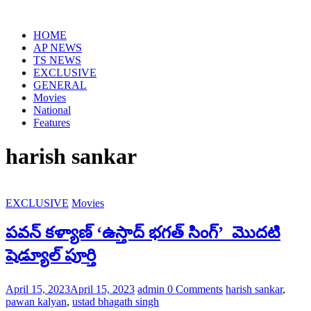
Skip
to
HOME
content
AP NEWS
TS NEWS
EXCLUSIVE
GENERAL
Movies
National
Features
harish sankar
EXCLUSIVE
Movies
పవన్ కళ్యాణ్ ‘ఉస్తాద్ భగత్ సింగ్’ మొదటి
షెడ్యూల్ పూర్తి
April 15, 2023
April 15, 2023
admin
0 Comments
harish sankar
,
pawan kalyan
,
ustad bhagath singh