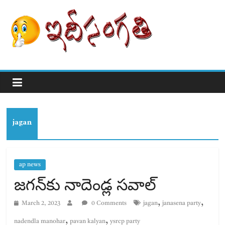
jagan
ap news
జగన్‌‌కు నాదెండ్ల సవాల్
,
,
March 2, 2023
0 Comments
jagan
janasena party
,
,
nadendla manohar
pavan kalyan
ysrcp party