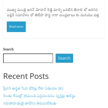
ముఖ్య మంత్రి జగన్ మోహన్ రెడ్డి మార్చి ఒకటిన తెనాలి లో జరిగిన
పబ్లిక్ సమావేశం లో తెదేపా పార్టి నారా చంద్రబాబు కు మరియు దత్త
Read more
Search
Search
Recent Posts
శ్రీవారి ఆర్జిత సేవా టికెట్ల కోటా విడుదల 21న
రెండు కేసుల్లో 25మంది ఎర్రచందనం స్మగ్లర్లు అరెస్టు
గరుడారూఢుడై ఊరేగిన తిరుమలేశుడు