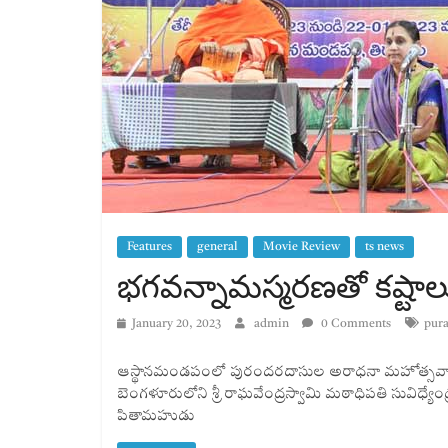
Features
general
Movie Review
ts news
భగవన్నామ‌స్మ‌ర‌ణ‌తో క‌ష్టాల
January 20, 2023
admin
0 Comments
pura
ఆస్థానమండపంలో పురందరదాసుల అరాధనా మహోత్సవాల
బెంగ‌ళూరులోని శ్రీ రాఘ‌వేంద్ర‌స్వామి మ‌ఠాధిప‌తి సువిధ్యేం
పితామహుడు