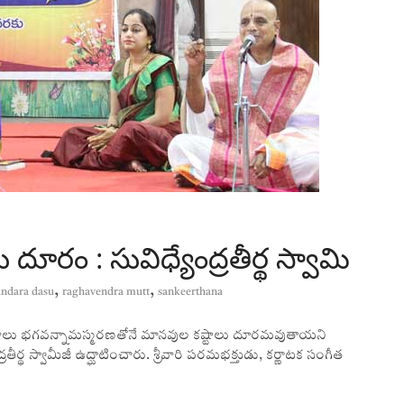
ు దూరం : సువిధ్యేంద్రతీర్థ స్వామి
,
,
ndara dasu
raghavendra mutt
sankeerthana
ు భగవన్నామస్మరణతోనే మానవుల కష్టాలు దూరమవుతాయని
ద్రతీర్థ స్వామీజీ ఉద్ఘాటించారు. శ్రీవారి పరమభక్తుడు, కర్ణాటక సంగీత