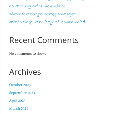
గరుడారూఢుడై ఊరేగిన తిరుమలేశుడు
కడియంకు రాజయ్యకు సయోధ్య కుదిరినట్టేనా?
వాహ‌నం బేర‌ర్లు, మేళం సిబ్బందికి పంచెలు పంపిణీ
Recent Comments
No comments to show.
Archives
October 2023
September 2023
April 2023
March 2023