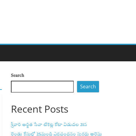
Search
Search
Recent Posts
శ్రీవారి ఆర్జిత సేవా టికెట్ల కోటా విడుదల 21న
రెండు కేసుల్లో 25మంది ఎర్రచందనం స్మగ్లర్లు అరెస్టు