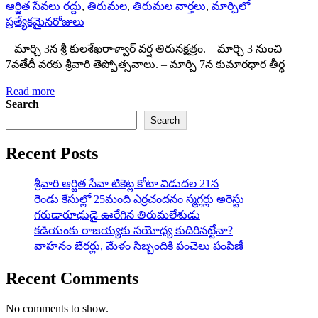
ఆర్జిత సేవలు రద్దు
,
తిరుమల
,
తిరుమల వార్తలు
,
మార్చిలో
ప్రత్యేకమైనరోజులు
– మార్చి 3న శ్రీ కులశేఖరాళ్వార్ వర్ష తిరునక్షత్రం. – మార్చి 3 నుంచి
7వతేదీ వరకు శ్రీవారి తెప్పోత్సవాలు. – మార్చి 7న కుమారధార తీర్థ
Read more
Search
Search
Recent Posts
శ్రీవారి ఆర్జిత సేవా టికెట్ల కోటా విడుదల 21న
రెండు కేసుల్లో 25మంది ఎర్రచందనం స్మగ్లర్లు అరెస్టు
గరుడారూఢుడై ఊరేగిన తిరుమలేశుడు
కడియంకు రాజయ్యకు సయోధ్య కుదిరినట్టేనా?
వాహ‌నం బేర‌ర్లు, మేళం సిబ్బందికి పంచెలు పంపిణీ
Recent Comments
No comments to show.