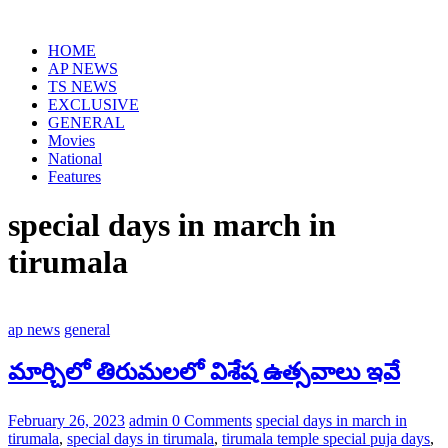
Skip
to
HOME
content
AP NEWS
TS NEWS
EXCLUSIVE
GENERAL
Movies
National
Features
special days in march in
tirumala
ap news
general
మార్చిలో తిరుమలలో విశేష ఉత్సవాలు ఇవే
February 26, 2023
admin
0 Comments
special days in march in
tirumala
,
special days in tirumala
,
tirumala temple special puja days
,