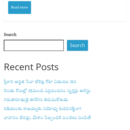
Read more
Search
Search
Recent Posts
శ్రీవారి ఆర్జిత సేవా టికెట్ల కోటా విడుదల 21న
రెండు కేసుల్లో 25మంది ఎర్రచందనం స్మగ్లర్లు అరెస్టు
గరుడారూఢుడై ఊరేగిన తిరుమలేశుడు
కడియంకు రాజయ్యకు సయోధ్య కుదిరినట్టేనా?
వాహ‌నం బేర‌ర్లు, మేళం సిబ్బందికి పంచెలు పంపిణీ