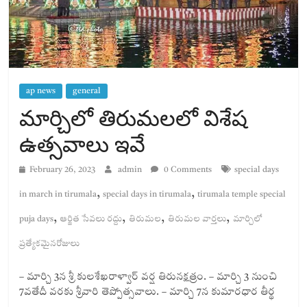
ap news
general
మార్చిలో తిరుమలలో విశేష
ఉత్సవాలు ఇవే
February 26, 2023
admin
0 Comments
special days
,
,
in march in tirumala
special days in tirumala
tirumala temple special
,
,
,
,
puja days
ఆర్జిత సేవలు రద్దు
తిరుమల
తిరుమల వార్తలు
మార్చిలో
ప్రత్యేకమైనరోజులు
– మార్చి 3న శ్రీ కులశేఖరాళ్వార్ వర్ష తిరునక్షత్రం. – మార్చి 3 నుంచి
7వతేదీ వరకు శ్రీవారి తెప్పోత్సవాలు. – మార్చి 7న కుమారధార తీర్థ