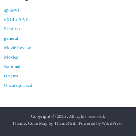
ap news
EXCLUSIVE
Features
general
Movie Review
Movies
National
ts news
Uncategorized
Copyright © 2026
. All rights reserved.
Theme:
ColorMag
by ThemeGrill. Powered by
WordPress
.