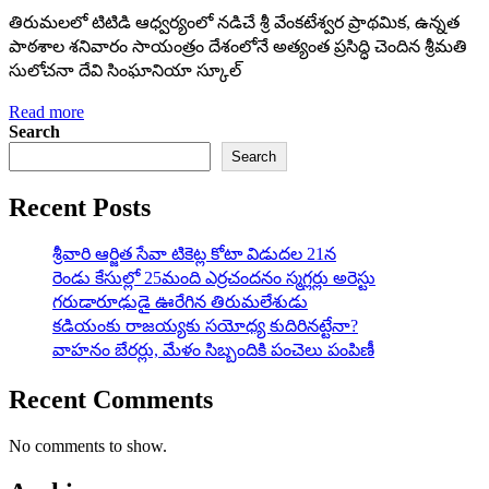
తిరుమలలో టిటిడి ఆధ్వర్యంలో నడిచే శ్రీ వేంకటేశ్వర ప్రాథమిక, ఉన్నత
పాఠశాల శనివారం సాయంత్రం దేశంలోనే అత్యంత ప్రసిద్ధి చెందిన శ్రీమతి
సులోచనా దేవి సింఘానియా స్కూల్
Read more
Search
Search
Recent Posts
శ్రీవారి ఆర్జిత సేవా టికెట్ల కోటా విడుదల 21న
రెండు కేసుల్లో 25మంది ఎర్రచందనం స్మగ్లర్లు అరెస్టు
గరుడారూఢుడై ఊరేగిన తిరుమలేశుడు
కడియంకు రాజయ్యకు సయోధ్య కుదిరినట్టేనా?
వాహ‌నం బేర‌ర్లు, మేళం సిబ్బందికి పంచెలు పంపిణీ
Recent Comments
No comments to show.