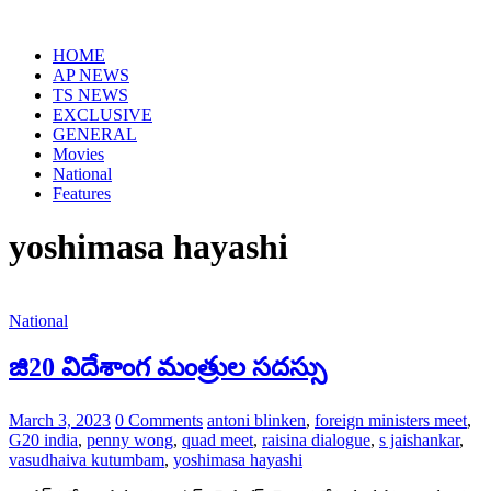
Skip
to
HOME
content
AP NEWS
TS NEWS
EXCLUSIVE
GENERAL
Movies
National
Features
yoshimasa hayashi
National
జి20 విదేశాంగ మంత్రుల సదస్సు
March 3, 2023
0 Comments
antoni blinken
,
foreign ministers meet
,
G20 india
,
penny wong
,
quad meet
,
raisina dialogue
,
s jaishankar
,
vasudhaiva kutumbam
,
yoshimasa hayashi