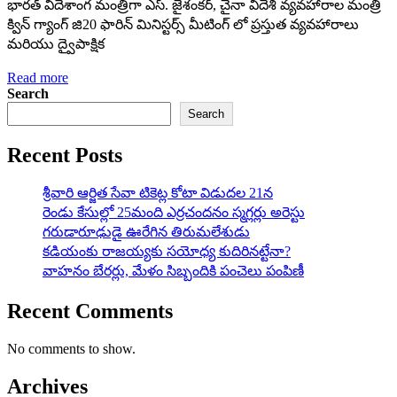
భారత్ విదేశాంగ మంత్రిగా ఎస్. జైశంకర్, చైనా విదేశి వ్యవహారాల మంత్రి
క్విన్ గ్యాంగ్ జి20 ఫారిన్ మినిస్టర్స్ మీటింగ్ లో ప్రస్తుత వ్యవహారాలు
మరియు ద్వైపాక్షిక
Read more
Search
Search
Recent Posts
శ్రీవారి ఆర్జిత సేవా టికెట్ల కోటా విడుదల 21న
రెండు కేసుల్లో 25మంది ఎర్రచందనం స్మగ్లర్లు అరెస్టు
గరుడారూఢుడై ఊరేగిన తిరుమలేశుడు
కడియంకు రాజయ్యకు సయోధ్య కుదిరినట్టేనా?
వాహ‌నం బేర‌ర్లు, మేళం సిబ్బందికి పంచెలు పంపిణీ
Recent Comments
No comments to show.
Archives