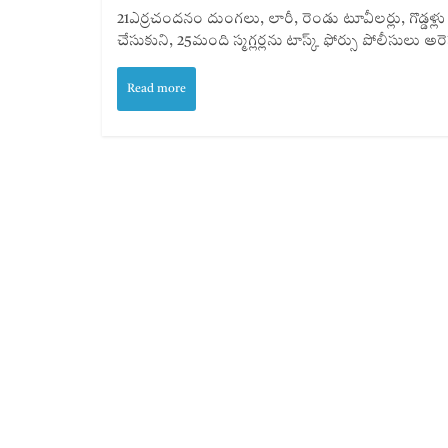
21ఎర్రచందనం దుంగలు, లారీ, రెండు టూవీలర్లు, గొడ్డళ్ల
చేసుకుని, 25మంది స్మగ్లర్లను టాస్క్ ఫోర్సు పోలీసులు అరెస
Read more