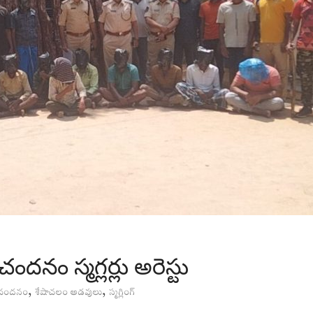
ందనం స్మగ్లర్లు అరెస్టు
,
,
రచందనం
శేషాచలం అడవులు
స్మగ్లింగ్