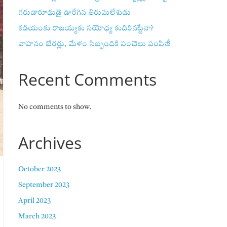
గరుడారూఢుడై ఊరేగిన తిరుమలేశుడు
కడియంకు రాజయ్యకు సయోధ్య కుదిరినట్టేనా?
వాహ‌నం బేర‌ర్లు, మేళం సిబ్బందికి పంచెలు పంపిణీ
Recent Comments
No comments to show.
Archives
October 2023
September 2023
April 2023
March 2023