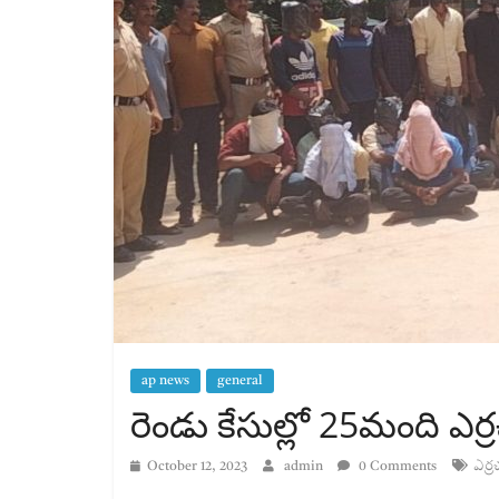
ap news
general
రెండు కేసుల్లో 25మంది ఎర్రచ
October 12, 2023
admin
0 Comments
ఎర్