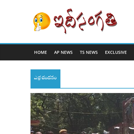
HOME
AP NEWS
TS NEWS
EXCLUSIVE
ఎర్రచందనం