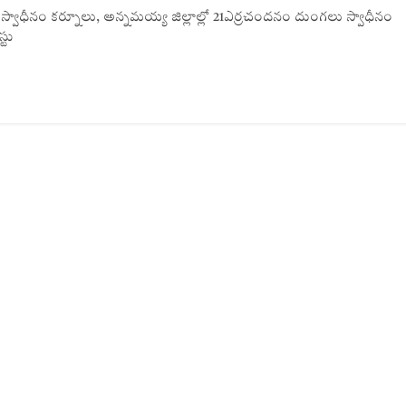
ు స్వాధీనం కర్నూలు, అన్నమయ్య జిల్లాల్లో 21ఎర్రచందనం దుంగలు స్వాధీనం
్టు