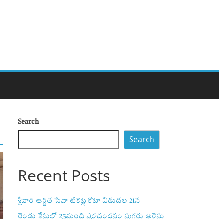
Search
Search
Recent Posts
శ్రీవారి ఆర్జిత సేవా టికెట్ల కోటా విడుదల 21న
రెండు కేసుల్లో 25మంది ఎర్రచందనం స్మగ్లర్లు అరెస్టు