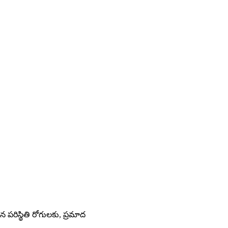
 పరిస్థితి రోగులకు, ప్రమాద