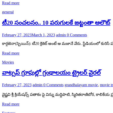
Read more
general
టీ20 సంచలనం.. 10 పరుగులకే జట్టంతా ఆలౌట్
February 27, 2023
March 1, 2023
admin
0 Comments
కార్గజెనా(స్పెయిన్): టీ20 క్రికెట్ అంటే ఆ మజానే వేరు. స్టేడియంలో కురిసే ప
Read more
Movies
వాట్సప్ గ్రూపుల్లో గ్రంథాలయం ట్రైలర్ వైరల్
February 27, 2023
admin
0 Comments
grandhalayam movie
,
movie tr
వైష్ణవి శ్రీ క్రియేషన్స్‌ పతాకం పై విన్ను మద్దిపాటి, స్మిరితరాణిబోర, కాలిక
Read more