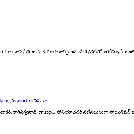
రుగుల వాన ప్రేక్షకులను ఉర్రూతలూగిస్తుంది. టీ20 క్రికెట్‌లో జరిగేది ఇదే. బంత
ialor
,
గ్రంథాలయం సినిమా
ేయ ప్రభాకర్‌, కాశీవిశ్వనాథ్‌, డా.భద్రం, సోనియాచదరి నటీనటులుగా సాయిశివన్‌ జం