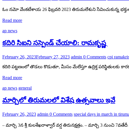
ఓం నమో వేంకటేశాయ 26 ఫిబ్రవరి 2023 తిరుమలేశుని సేవించుకున్న భక్త
Read more
ap news
కదిరి సిఐని సస్పెండ్ చేయాలి: రామకృష్ణ
February 26, 2023
February 27, 2023
admin
0 Comments
cpi ramakri
కదిరి పట్టణంలో తొడలు కొడుతూ, మీసం మేలేస్తూ ఉద్రిక్త పరిస్థితులకు కారకు
Read more
ap news
general
మార్చిలో తిరుమలలో విశేష ఉత్సవాలు ఇవే
February 26, 2023
admin
0 Comments
special days in march in tirum
– మార్చి 3న శ్రీ కులశేఖరాళ్వార్ వర్ష తిరునక్షత్రం. – మార్చి 3 నుంచి 7వతే