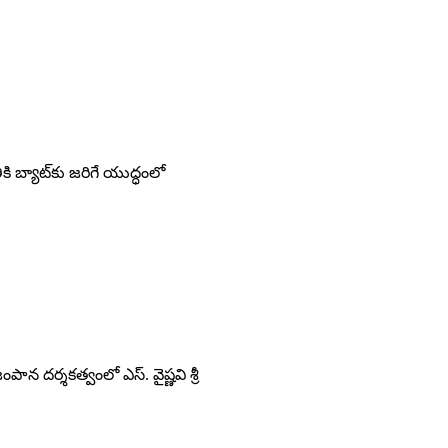
ికి బ్యాట్‌కు జరిగే యుద్ధంలో
పాన దర్శకత్వంలో ఎస్‌. వైష్ణవి శ్రీ