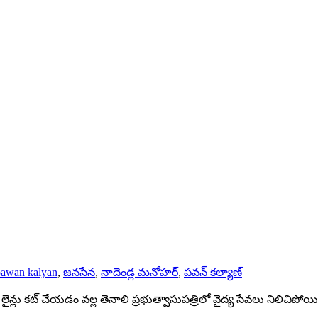
pawan kalyan
,
జనసేన
,
నాదెండ్ల మనోహర్
,
పవన్ కల్యాణ్
్లు కట్ చేయడం వల్ల తెనాలి ప్రభుత్వాసుపత్రిలో వైద్య సేవలు నిలిచిపోయిన