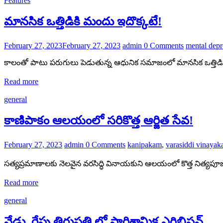
Features
మానసిక ఒత్తిడికి మందు ఇదొక్కటే!
February 27, 2023
February 27, 2023
admin
0 Comments
mental depr
కాలంతో పాటు పరుగులు పెడుతున్న ఆధునిక సమాజంలో మానసిక ఒత్తిడి ప్రతి
Read more
general
కాణిపాకం ఆలయంలో సరికొత్త ఆర్జిత సేవ!
February 27, 2023
admin
0 Comments
kanipakam
,
varasiddi vinayak
సత్యప్రమాణాలకు నెలవైన వరసిద్ధి వినాయకుని ఆలయంలో కొత్త నిత్యప
Read more
general
నేడు, రేపు తిరుపతి లో పారిశ్రామిక ఎగ్జిబిషన్