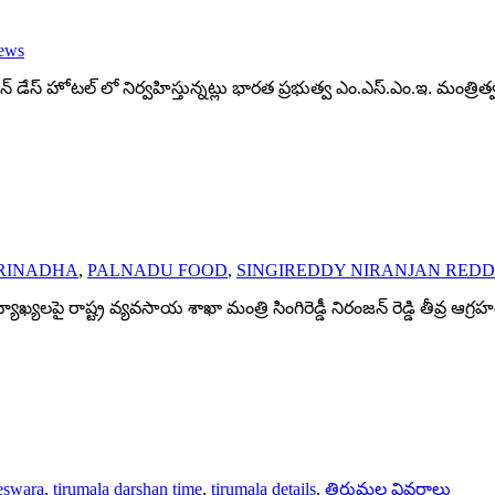
news
్ లైన్ డేస్ హోటల్ లో నిర్వహిస్తున్నట్లు భారత ప్రభుత్వ ఎం.ఎస్.ఎం.ఇ. మంత్రిత
SRINADHA
,
PALNADU FOOD
,
SINGIREDDY NIRANJAN RED
్యలపై రాష్ట్ర వ్యవసాయ శాఖా మంత్రి సింగిరెడ్డీ నిరంజన్ రెడ్డి తీవ్ర ఆగ్రహ
eswara
,
tirumala darshan time
,
tirumala details
,
తిరుమల వివరాలు