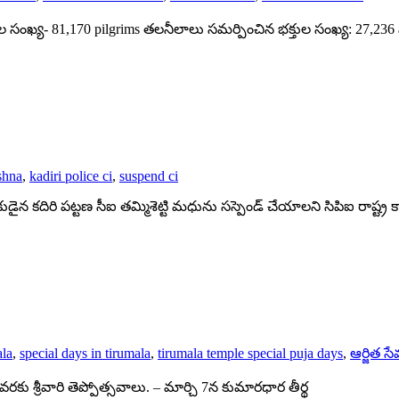
ుల సంఖ్య- 81,170 pilgrims తలనీలాలు సమర్పించిన భక్తుల సంఖ్య: 27,236
shna
,
kadiri police ci
,
suspend ci
డైన కదిరి పట్టణ సీఐ తమ్మిశెట్టి మధును సస్పెండ్ చేయాలని సిపిఐ రాష్ట్ర కార
ala
,
special days in tirumala
,
tirumala temple special puja days
,
ఆర్జిత సే
దీ వరకు శ్రీవారి తెప్పోత్సవాలు. – మార్చి 7న కుమారధార తీర్థ