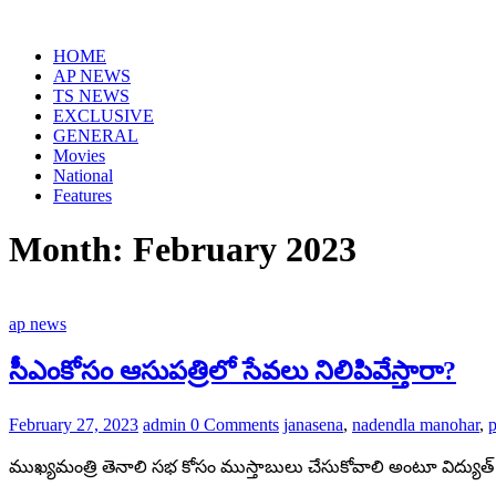
Skip
to
HOME
content
AP NEWS
TS NEWS
EXCLUSIVE
GENERAL
Movies
National
Features
Month:
February 2023
ap news
సీఎంకోసం ఆసుపత్రిలో సేవలు నిలిపివేస్తారా?
February 27, 2023
admin
0 Comments
janasena
,
nadendla manohar
,
ముఖ్యమంత్రి తెనాలి సభ కోసం ముస్తాబులు చేసుకోవాలి అంటూ విద్యుత్ లైన