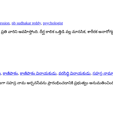
ession
,
nb sudhakar reddy
,
psychologist
 వారిని ఆవహిస్తోంది. దీర్ఘ కాలిక ఒత్తిడి వల్ల మానసిక, శారీరక అనారోగ
a
,
కాణిపాకం
,
కాణిపాకం వినాయకుడు
,
వరసిద్ధి వినాయకుడు
,
సహస్ర నామా
ూజగా సహస్ర నామ అర్చనసేవను ప్రారంభించడానికి ప్రభుత్వం అనుమతించ