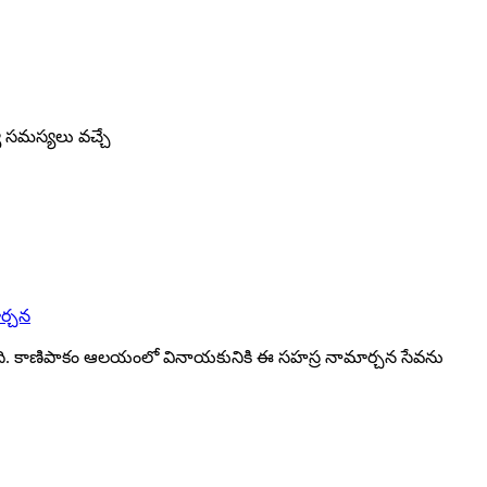
్య సమస్యలు వచ్చే
ర్చన
ింది. కాణిపాకం ఆలయంలో వినాయకునికి ఈ సహస్ర నామార్చన సేవను