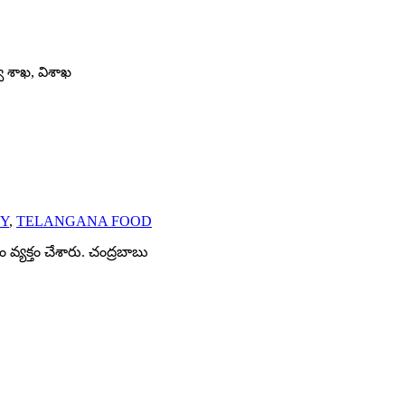
్వ శాఖ, విశాఖ
DY
,
TELANGANA FOOD
ం వ్యక్తం చేశారు. చంద్రబాబు