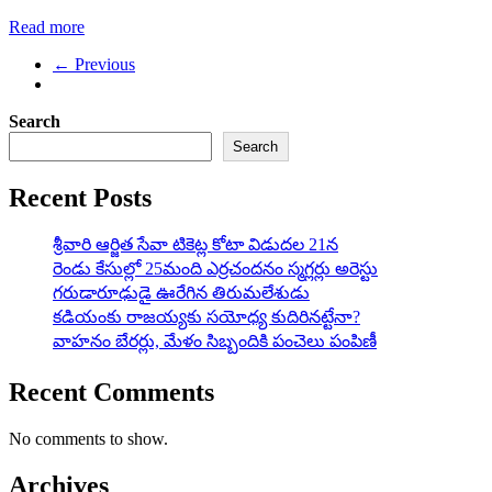
Read more
← Previous
Search
Search
Recent Posts
శ్రీవారి ఆర్జిత సేవా టికెట్ల కోటా విడుదల 21న
రెండు కేసుల్లో 25మంది ఎర్రచందనం స్మగ్లర్లు అరెస్టు
గరుడారూఢుడై ఊరేగిన తిరుమలేశుడు
కడియంకు రాజయ్యకు సయోధ్య కుదిరినట్టేనా?
వాహ‌నం బేర‌ర్లు, మేళం సిబ్బందికి పంచెలు పంపిణీ
Recent Comments
No comments to show.
Archives