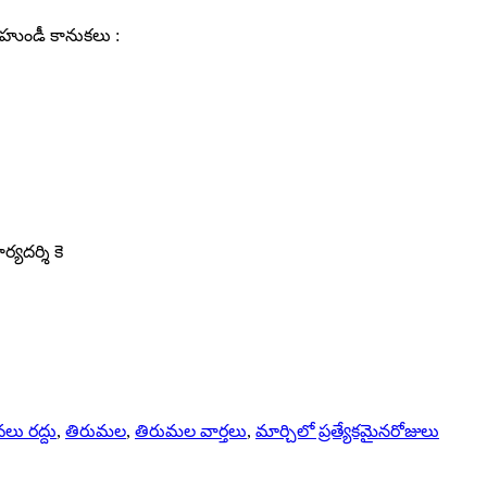
 హుండీ కానుకలు :
్యదర్శి కె
వలు రద్దు
,
తిరుమల
,
తిరుమల వార్తలు
,
మార్చిలో ప్రత్యేకమైనరోజులు