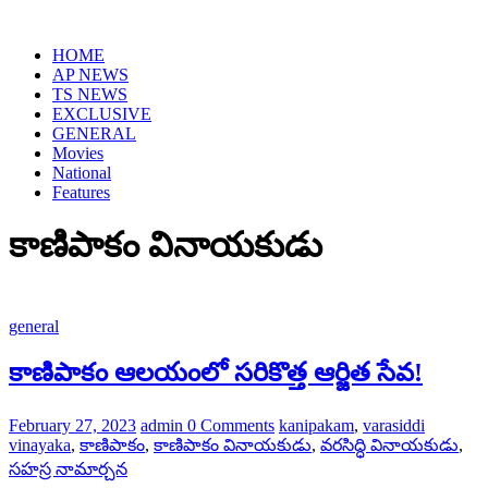
Skip
to
HOME
content
AP NEWS
TS NEWS
EXCLUSIVE
GENERAL
Movies
National
Features
కాణిపాకం వినాయకుడు
general
కాణిపాకం ఆలయంలో సరికొత్త ఆర్జిత సేవ!
February 27, 2023
admin
0 Comments
kanipakam
,
varasiddi
vinayaka
,
కాణిపాకం
,
కాణిపాకం వినాయకుడు
,
వరసిద్ధి వినాయకుడు
,
సహస్ర నామార్చన