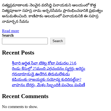
సత్యప్రమాణాలకు నెలవైన వరసిద్ధి వినాయకుని ఆలయంలో కొత్త
నిత్యపూజగా సహస్ర నామ అర్చనసేవను ప్రారంభించడానికి ప్రభుత్వం
అనుమతించింది. కాణిపాకం ఆలయంలో వినాయకునికి ఈ సహస్ర
నామార్చన సేవను
Read more
Search
Search
Recent Posts
శ్రీవారి ఆర్జిత సేవా టికెట్ల కోటా విడుదల 21న
రెండు కేసుల్లో 25మంది ఎర్రచందనం స్మగ్లర్లు అరెస్టు
గరుడారూఢుడై ఊరేగిన తిరుమలేశుడు
కడియంకు రాజయ్యకు సయోధ్య కుదిరినట్టేనా?
వాహ‌నం బేర‌ర్లు, మేళం సిబ్బందికి పంచెలు పంపిణీ
Recent Comments
No comments to show.