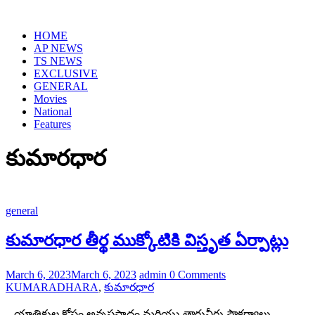
HOME
AP NEWS
TS NEWS
EXCLUSIVE
GENERAL
Movies
National
Features
కుమారధార
general
కుమారధార తీర్థ ముక్కోటికి విస్తృత ఏర్పాట్లు
March 6, 2023
March 6, 2023
admin
0 Comments
KUMARADHARA
,
కుమారధార
– యాత్రికుల కోసం అన్నప్రసాదం మరియు తాగునీరు సౌకర్యాలు –