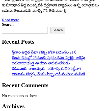
కుమారధార తీర్థ ముక్కోటికి దీర్ఘకాలిక వ్యాధులు ఉన్న యాత్రికులు
అనుమతించబడరు మార్చి 7న తిరుమల శ్రీ
Read more
Search
Search
Recent Posts
శ్రీవారి ఆర్జిత సేవా టికెట్ల కోటా విడుదల 21న
రెండు కేసుల్లో 25మంది ఎర్రచందనం స్మగ్లర్లు అరెస్టు
గరుడారూఢుడై ఊరేగిన తిరుమలేశుడు
కడియంకు రాజయ్యకు సయోధ్య కుదిరినట్టేనా?
వాహ‌నం బేర‌ర్లు, మేళం సిబ్బందికి పంచెలు పంపిణీ
Recent Comments
No comments to show.
Archives