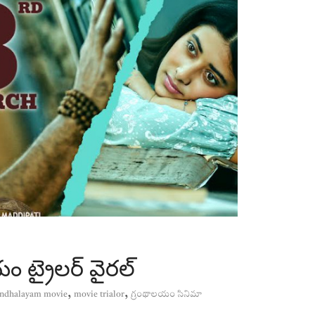
యం ట్రైలర్ వైరల్
,
,
andhalayam movie
movie trialor
గ్రంథాలయం సినిమా