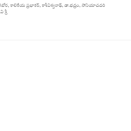
తరాణిబోర, కాలికేయ ప్రభాకర్‌, కాశీవిశ్వనాథ్‌, డా.భద్రం, సోనియాచదరి
శ్రీ