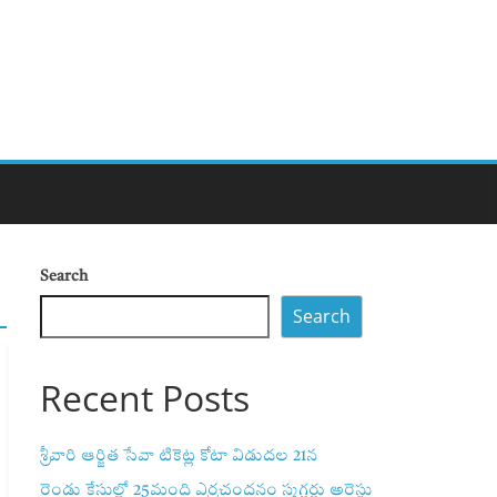
Search
Search
Recent Posts
శ్రీవారి ఆర్జిత సేవా టికెట్ల కోటా విడుదల 21న
రెండు కేసుల్లో 25మంది ఎర్రచందనం స్మగ్లర్లు అరెస్టు