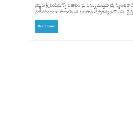
వైష్ణవి శ్రీ క్రియేషన్స్‌ పతాకం పై విన్ను మద్దిపాటి, స్మిరి
నటీనటులుగా సాయిశివన్‌ జంపాన దర్శకత్వంలో ఎస్‌. వైష్ణవి 
Read more