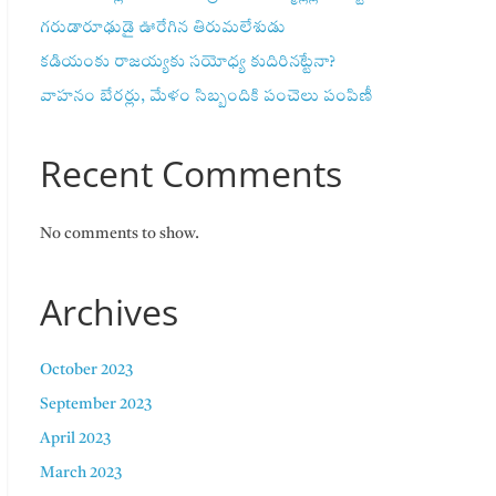
గరుడారూఢుడై ఊరేగిన తిరుమలేశుడు
కడియంకు రాజయ్యకు సయోధ్య కుదిరినట్టేనా?
వాహ‌నం బేర‌ర్లు, మేళం సిబ్బందికి పంచెలు పంపిణీ
Recent Comments
No comments to show.
Archives
October 2023
September 2023
April 2023
March 2023