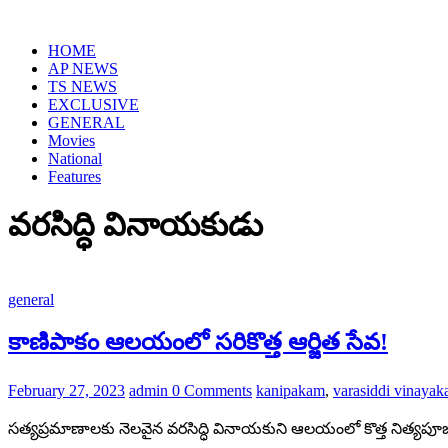
Skip
to
HOME
content
AP NEWS
TS NEWS
EXCLUSIVE
GENERAL
Movies
National
Features
వరసిద్ధి వినాయకుడు
general
కాణిపాకం ఆలయంలో సరికొత్త ఆర్జిత సేవ!
February 27, 2023
admin
0 Comments
kanipakam
,
varasiddi vinayak
సత్యప్రమాణాలకు నెలవైన వరసిద్ధి వినాయకుని ఆలయంలో కొత్త నిత్యప