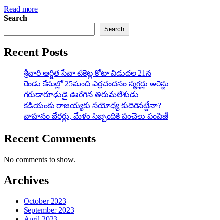
Read more
Search
Search
Recent Posts
శ్రీవారి ఆర్జిత సేవా టికెట్ల కోటా విడుదల 21న
రెండు కేసుల్లో 25మంది ఎర్రచందనం స్మగ్లర్లు అరెస్టు
గరుడారూఢుడై ఊరేగిన తిరుమలేశుడు
కడియంకు రాజయ్యకు సయోధ్య కుదిరినట్టేనా?
వాహ‌నం బేర‌ర్లు, మేళం సిబ్బందికి పంచెలు పంపిణీ
Recent Comments
No comments to show.
Archives
October 2023
September 2023
April 2023