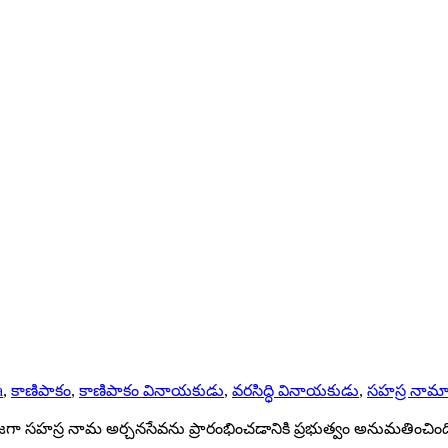
a
,
కాణిపాకం
,
కాణిపాకం వినాయకుడు
,
వరసిద్ధి వినాయకుడు
,
సహస్ర నామా
ూజగా సహస్ర నామ అర్చనసేవను ప్రారంభించడానికి ప్రభుత్వం అనుమతించ