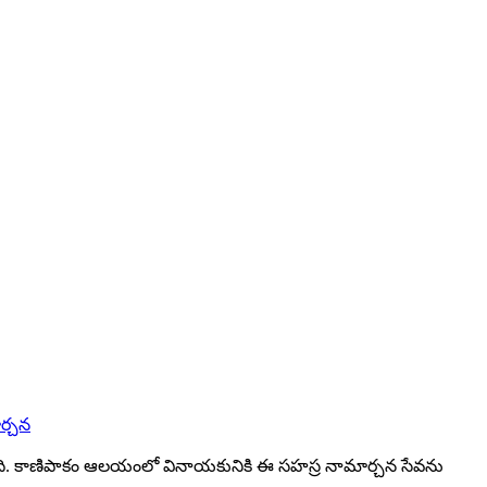
ర్చన
ింది. కాణిపాకం ఆలయంలో వినాయకునికి ఈ సహస్ర నామార్చన సేవను