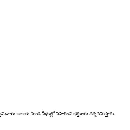
ివారు ఆలయ మాడ వీధుల్లో విహరించి భక్తులకు దర్శనమిస్తారు.