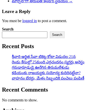
మార్చిలోగా తిరుపతి ఇండోర్ స్టేడియం
→
Leave a Reply
You must be
logged in
to post a comment.
Search
Search
Recent Posts
శ్రీవారి ఆర్జిత సేవా టికెట్ల కోటా విడుదల 21న
రెండు కేసుల్లో 25మంది ఎర్రచందనం స్మగ్లర్లు అరెస్టు
గరుడారూఢుడై ఊరేగిన తిరుమలేశుడు
కడియంకు రాజయ్యకు సయోధ్య కుదిరినట్టేనా?
వాహ‌నం బేర‌ర్లు, మేళం సిబ్బందికి పంచెలు పంపిణీ
Recent Comments
No comments to show.