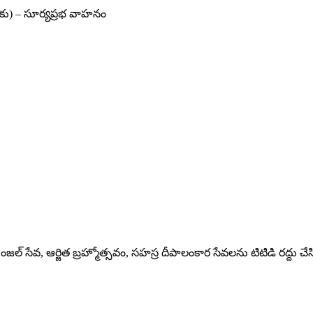
‌కు) – సూర్యప్రభ వాహనం
 ఆర్జిత బ్రహ్మోత్సవం, సహస్ర దీపాలంకార సేవలను టిటిడి రద్దు చేసి