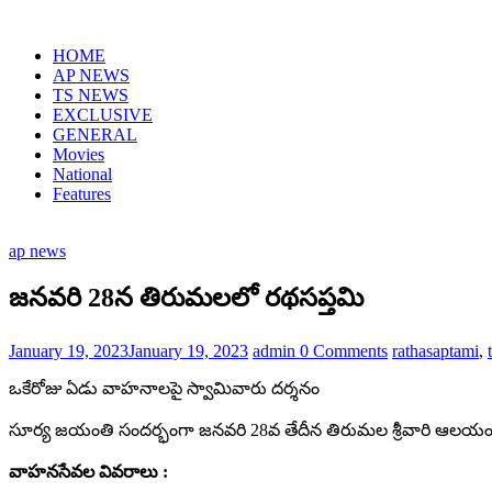
Skip
to
HOME
content
AP NEWS
TS NEWS
EXCLUSIVE
GENERAL
Movies
National
Features
ap news
జనవరి 28న తిరుమ‌ల‌లో రథసప్తమి
January 19, 2023
January 19, 2023
admin
0 Comments
rathasaptami
,
ఒకేరోజు ఏడు వాహనాలపై స్వామివారు దర్శనం
సూర్య జయంతి సందర్భంగా జనవరి 28వ తేదీన తిరుమ‌ల శ్రీ‌వారి ఆల‌య
వాహనసేవల వివరాలు :