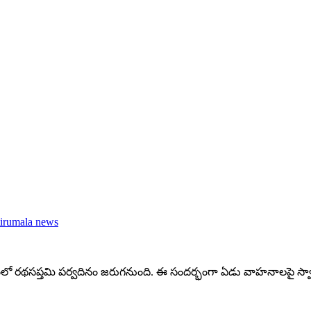
tirumala news
ంలో రథసప్తమి పర్వదినం జరుగనుంది. ఈ సందర్భంగా ఏడు వాహనాలపై స్వామ