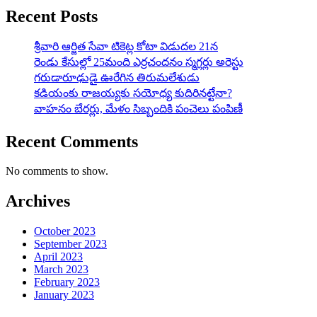
Recent Posts
శ్రీవారి ఆర్జిత సేవా టికెట్ల కోటా విడుదల 21న
రెండు కేసుల్లో 25మంది ఎర్రచందనం స్మగ్లర్లు అరెస్టు
గరుడారూఢుడై ఊరేగిన తిరుమలేశుడు
కడియంకు రాజయ్యకు సయోధ్య కుదిరినట్టేనా?
వాహ‌నం బేర‌ర్లు, మేళం సిబ్బందికి పంచెలు పంపిణీ
Recent Comments
No comments to show.
Archives
October 2023
September 2023
April 2023
March 2023
February 2023
January 2023