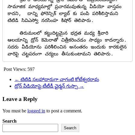
సామాజిక మాధ్యమాల్లో ప్రచారమవుతున్న వీడియో వాస్తవం 
కాదని,  దాన్ని ఫోరెన్సిక్ ల్యాబ్ కు పంపి పరిశీలిస్తామని 
టిటిడి సివిఎస్వో నరసింహ కిషోర్ తెలిపారు. 

    తిరుమలలో కట్టుదిట్టమైన భద్రత మధ్య శ్రీవారి 
ఆలయాన్ని డ్రోన్ కెమెరాతో చిత్రీకరించడం సాధ్యం కాదన్నారు. 
సదరు వీడియోను పరిశీలించిన అనంతరం ఇందుకు కారకులైన 
వారిపై చట్టపరంగా చర్యలు తీసుకుంటామని తెలిపారు.
Post Views:
597
←
టిటిడి సలహాదారుగా చాగంటి కోటేశ్వరరావు
డ్రోన్ వీడియోపై టీటీడీ ఛైర్మన్ గుస్సా
→
Leave a Reply
You must be
logged in
to post a comment.
Search
Search