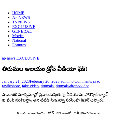
HOME
AP NEWS
TS NEWS
EXCLUSIVE
GENERAL
Movies
National
Features
ap news
EXCLUSIVE
తిరుమల ఆలయం డ్రోన్ వీడియో ఫేక్!
January 21, 2023
February 26, 2023
admin
0 Comments
avso
ravikishore
,
fake video
,
tirumala
,
tirumala-drone-video
సామాజిక మాధ్యమాల్లో ప్రచారమవుతున్న వీడియోను ఫోరెన్సిక్ ల్యాబ్
కు పంపి పరిశీలిస్తాం అని టిటిడి సివిఎస్వో నరసింహ కిషోర్ చెప్పారు.
    శ్రీవారి ఆలయాన్ని డ్రోన్ కెమెరాతో చిత్రీకరించినట్టుగా 