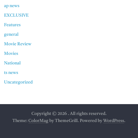
ap news
EXCLUSIVE
Features
general
Movie Review
Movies
National
ts news
Uncategorized
Copyright © 2026
. All rights reserved.
Theme:
ColorMag
by ThemeGrill. Powered by
WordPress
.