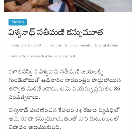
Movies
విశ్వనాథ్ సతీమణి కన్నుమూత
February 26, 2023
admin
0 Comments
jayalakshmi
,
,
viswanath
viswanath wife
wife expired
కళాతపస్వి కె విశ్వనాధ్ సతీమణి జయలక్ష్మి
గుండెపోటుతో ఆదివారం సాయంత్రం పొద్దుపోయిన
తర్వాత మరణించారు. ఆమె వయస్సు ప్రస్తుతం 86
సంవత్సరాలు.
విశ్వనాధ్ మరణించిన కేవలం 24 రోజుల వ్యవధిలో
ఆమె కూడా కన్నుమూయడంతో వారి కుటుంబంలో
విషాదం అలముకుంది.