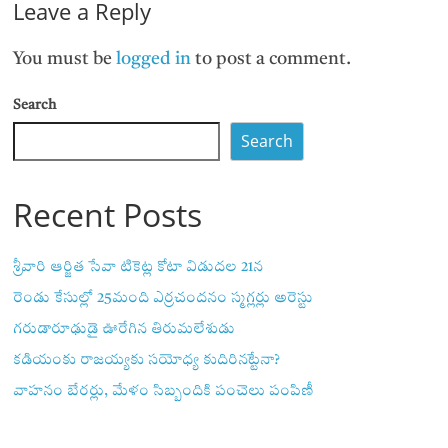
Leave a Reply
You must be
logged in
to post a comment.
Search
Search
Recent Posts
శ్రీవారి ఆర్జిత సేవా టికెట్ల కోటా విడుదల 21న
రెండు కేసుల్లో 25మంది ఎర్రచందనం స్మగ్లర్లు అరెస్టు
గరుడారూఢుడై ఊరేగిన తిరుమలేశుడు
కడియంకు రాజయ్యకు సయోధ్య కుదిరినట్టేనా?
వాహ‌నం బేర‌ర్లు, మేళం సిబ్బందికి పంచెలు పంపిణీ