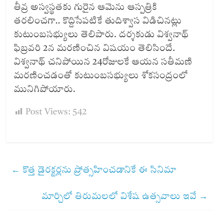
తీవ్ర అస్వస్థతకు గురైన ఆమెను ఆస్పత్రికి
తరలించగా.. కొద్దిసేపటికే తుదిశ్వాస విడిచినట్లు
కుటుంబసభ్యులు తెలిపారు. దర్శకుడు విశ్వనాథ్‌
ఫిబ్రవరి 2న మరణించిన విషయం తెలిసిందే.
విశ్వనాథ్‌ చనిపోయిన 24రోజులకే ఆయన సతీమణి
మరణించడంతో కుటుంబసభ్యులు శోకసంద్రంలో
మునిగిపోయారు.
Post Views:
542
←
కొత్త డైరక్టర్లను ప్రోత్సహించడానికే ఈ సినిమా
మార్చిలో తిరుమలలో విశేష ఉత్సవాలు ఇవే
→