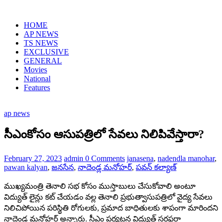
Skip
to
HOME
content
AP NEWS
TS NEWS
EXCLUSIVE
GENERAL
Movies
National
Features
ap news
సీఎంకోసం ఆసుపత్రిలో సేవలు నిలిపివేస్తారా?
February 27, 2023
admin
0 Comments
janasena
,
nadendla manohar
,
pawan kalyan
,
జనసేన
,
నాదెండ్ల మనోహర్
,
పవన్ కల్యాణ్
ముఖ్యమంత్రి తెనాలి సభ కోసం ముస్తాబులు చేసుకోవాలి అంటూ
విద్యుత్ లైన్లు కట్ చేయడం వల్ల తెనాలి ప్రభుత్వాసుపత్రిలో వైద్య సేవలు
నిలిచిపోయిన పరిస్థితి రోగులకు, ప్రమాద బాధితులకు శాపంగా మారిందని
నాదెండ్ల మనోహర్ అన్నారు. సీఎం పర్యటన విద్యుత్ సరఫరా