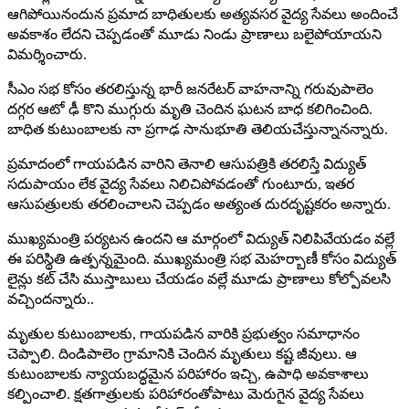
ఆగిపోయినందున ప్రమాద బాధితులకు అత్యవసర వైద్య సేవలు అందించే
అవకాశం లేదని చెప్పడంతో మూడు నిండు ప్రాణాలు బలైపోయాయని
విమర్శించారు.
సీఎం సభ కోసం తరలిస్తున్న భారీ జనరేటర్ వాహనాన్ని గరువుపాలెం
దగ్గర ఆటో ఢీ కొని ముగ్గురు మృతి చెందిన ఘటన బాధ కలిగించింది.
బాధిత కుటుంబాలకు నా ప్రగాఢ సానుభూతి తెలియచేస్తున్నానన్నారు.
ప్రమాదంలో గాయపడిన వారిని తెనాలి ఆసుపత్రికి తరలిస్తే విద్యుత్
సదుపాయం లేక వైద్య సేవలు నిలిచిపోవడంతో గుంటూరు, ఇతర
ఆసుపత్రులకు తరలించాలని చెప్పడం అత్యంత దురదృష్టకరం అన్నారు.
ముఖ్యమంత్రి పర్యటన ఉందని ఆ మార్గంలో విద్యుత్ నిలిపివేయడం వల్లే
ఈ పరిస్థితి ఉత్పన్నమైంది. ముఖ్యమంత్రి సభ మెహర్బాణీ కోసం విద్యుత్
లైన్లు కట్ చేసి ముస్తాబులు చేయడం వల్లే మూడు ప్రాణాలు కోల్పోవలసి
వచ్చిందన్నారు..
మృతుల కుటుంబాలకు, గాయపడిన వారికి ప్రభుత్వం సమాధానం
చెప్పాలి. దిండిపాలెం గ్రామానికి చెందిన మృతులు కష్ట జీవులు. ఆ
కుటుంబాలకు న్యాయబద్ధమైన పరిహారం ఇచ్చి, ఉపాధి అవకాశాలు
కల్పించాలి. క్షతగాత్రులకు పరిహారంతోపాటు మెరుగైన వైద్య సేవలు