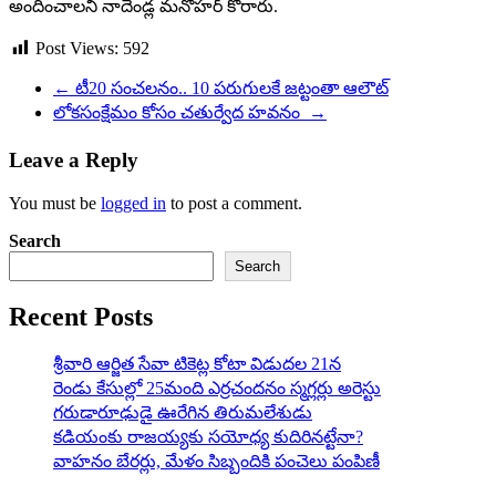
అందించాలని నాదెండ్ల మనోహర్ కోరారు.
Post Views:
592
←
టీ20 సంచలనం.. 10 పరుగులకే జట్టంతా ఆలౌట్
లోకసంక్షేమం కోసం చ‌తుర్వేద హ‌వ‌నం
→
Leave a Reply
You must be
logged in
to post a comment.
Search
Search
Recent Posts
శ్రీవారి ఆర్జిత సేవా టికెట్ల కోటా విడుదల 21న
రెండు కేసుల్లో 25మంది ఎర్రచందనం స్మగ్లర్లు అరెస్టు
గరుడారూఢుడై ఊరేగిన తిరుమలేశుడు
కడియంకు రాజయ్యకు సయోధ్య కుదిరినట్టేనా?
వాహ‌నం బేర‌ర్లు, మేళం సిబ్బందికి పంచెలు పంపిణీ