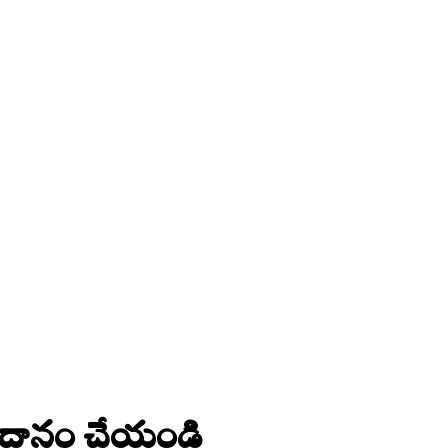
ను దానం చేయండి