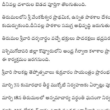
దీనివల్ల దళారుల బెడద పూర్తిగా తొలగుతుంది.
తిరుమలలోని శ్రీ వేంకటేశ్వర ప్రాథమిక, ఉన్నత పాఠశాల దేశ
కుదుర్చుకుంది.దీనివల్ల పాఠశాల సమగ్ర అభివృద్ధి జరుగుత
తిరుమల శ్రీవారి దర్శనార్థం వచ్చే భక్తులు పాదరక్షలు భద్రప
పశ్చిమగోదావరి జిల్లా కొవ్వూరులోని ఆంధ్ర గీర్వాణ కళాశాల
ఈ కార్యక్రమం జరగనుంది.
శ్రీవారి సాలకట్ల తెప్పోత్సవాలు శుక్రవారం సాయంత్రం ప్రార
మార్చి 7న కుమారధార తీర్థ ముక్కోటి నిర్వహణకు ఏర్పాట్లు పూర
మార్చి 18న తిరుమలలో అన్నమాచార్య వర్ధంతి ఘనంగా నిర్వ