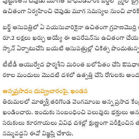
పుట్టుకతోనే చెవుడు మూగతో బాధపడేవారికి బర్డ్‌లో స్మైల్‌ ట
ఉచితంగా నిర్వహించి చెవుడు మూగ సమస్యల నుంచి వారికి విముక్
బర్డ్‌ ఆసుపత్రిలో ఏ వయసువారికైనా ఉచితంగా గ్రహణమొర్రి 
రూ.2 లక్షలు ఖర్చు అయ్యే ఈ ఆపరేషన్‌ను ఉచితంగా చేయడం
స్కాన్‌ ఏర్పాటుచేసి బయటి ఆసుపత్రుల్లో చికిత్స పొందుతున్న
టీటీడీ ఆయుర్వేద ఫార్మశీని మరింత బలోపేతం చేసి ఔషధాల 
రకాల మందులు మొదటి దశలో ఉత్పత్తి చేసి రోగులకు అం
అన్నప్రసాదం దుష్ప్రచారంపై. ఖండన
తిరుమలలో మాతృశ్రీ తరిగొండ వెంగమాంబ అన్న ప్రసాద కేంద్ర
ఖండించారు. ఇందుకు సంబంధించి పలువురు భక్తులు అన్నప
సరుకులు కూరగాయలు వివిధ దశల్లో క్షుణ్ణంగా పరీక్షించిన
నమ్మవద్దని ఈవో విజ్ఞప్తి చేశారు.