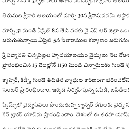
మార్చి 22న శోభకృత్‌ నామ ఉగాది సందర్బంగా శ్రీవారి ఆలయ
తిరుమల శ్రీవారి ఆలయంలో మార్చి 30న శ్రీరామనవమి ఆస్థానం, 
మార్చి 31 నుండి ఏప్రిల్‌ 8వ తేదీ వరకు వై ఎస్ ఆర్ జిల్లా
జరుగుతున్నాయి.ఏప్రిల్‌ 5న సీతారాముల కల్యాణం జరుగనుంది. 
శ్రీ పద్మావతి చిన్నపిల్లల హృదయాలయం వైద్యులు నెల రోజుల 
ప్రారంభించిన 15 నెలల్లోనే 1150 మంది చిన్నారులకు గుండె శస
క్యాన్సర్‌, కిడ్నీ, గుండె తదితర వ్యాధుల కారణంగా భరించలే
సెంటర్‌ ప్రారంభించాం. ఇక్కడ నిర్వహిస్తున్న ఓపిడి, ఐపిడిల
స్విమ్స్‌లో వైద్యసేవలు పొందుతున్న క్యాన్సర్‌ రోగులక
కేర్‌ ట్రాకర్‌ యాప్‌ను ప్రారంభించాం. దేశంలో ఈ తరహా యాప