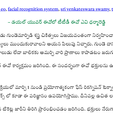
 eo
,
facial recognition system
,
sri venkateswara swamy
,
– డయల్ యువర్ ఈవోలో టీటీడీ ఈవో ఎవి ధర్మారెడ్డి
 రెండు గుండెమార్పిడి శస్త్ర చికిత్సలు విజయవంతంగా నిర్వహించా
ులు ముందుకురావాలని ఆయన పిలుపు నిచ్చారు. గుండె దానం
బాలుడు లేదా బాలికకు అమర్చి వారి ప్రాణాలు కాపాడటం జరుగ
కార్యక్రమం జరిగింది. ఈ సందర్భంగా ఈవో భక్తులను ఉద్
్రియలో మార్చి 1 నుండి ప్రయోగాత్మకంగా ఫేస్‌ రికగ్నిషన్‌ టెక
ప్లెక్స్ లో కూడా ఈ పరిజ్ఞానం ఉపయోగిస్తాము. దీనివల్ల ఉ
కెట్ల జారీని తిరిగి ప్రారంభించడం జరిగింది. భక్తులు నేరుగా త