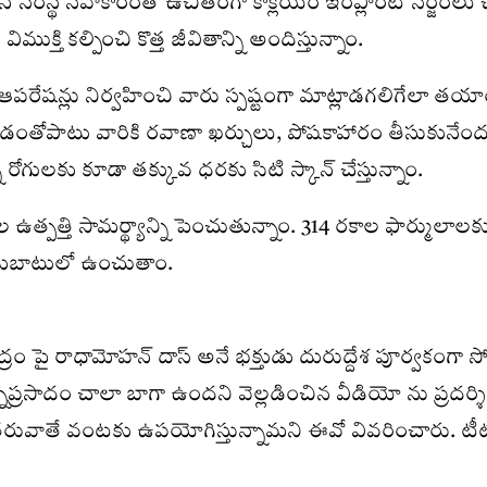
్రైన్‌ సంస్థ సహకారంతో ఉచితంగా కాక్లియర్‌ ఇంప్లాంట్‌ సర్జర
తి కల్పించి కొత్త జీవితాన్ని అందిస్తున్నాం.
ఆపరేషన్లు నిర్వహించి వారు స్పష్టంగా మాట్లాడగలిగేలా తయార
తోపాటు వారికి రవాణా ఖర్చులు, పోషకాహారం తీసుకునేందుక
 రోగులకు కూడా తక్కువ ధరకు సిటి స్కాన్‌ చేస్తున్నాం.
ఉత్పత్తి సామర్థ్యాన్ని పెంచుతున్నాం. 314 రకాల ఫార్ముల
దుబాటులో ఉంచుతాం.
ం పై రాధామోహన్ దాస్ అనే భక్తుడు దురుద్దేశ పూర్వకంగా సోష
్రసాదం చాలా బాగా ఉందని వెల్లడించిన వీడియో ను ప్రదర్
 తరువాతే వంటకు ఉపయోగిస్తున్నామని ఈవో వివరించారు. టీటీడ