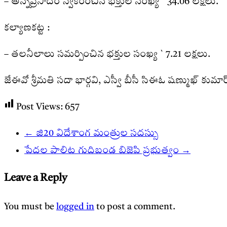
– అన్నప్రసాదం స్వీకరించిన భక్తుల సంఖ్య ` 34.06 లక్షలు.
కల్యాణకట్ట :
– తలనీలాలు సమర్పించిన భక్తుల సంఖ్య ` 7.21 లక్షలు.
జేఈవో శ్రీమతి సదా భార్గవి, ఎస్వీ బీసీ సిఈఓ షణ్ముఖ్ కుమా
Post Views:
657
←
జి20 విదేశాంగ మంత్రుల సదస్సు
పేద‌ల పాలిట గుదిబండ‌ బిజెపి ప్ర‌భుత్వం
→
Leave a Reply
You must be
logged in
to post a comment.