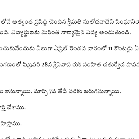
ంలోనే అత్యంత ప్రసిద్ధి చెందిన శ్రీమతి సులోచనాదేవి సింఘ
ుంది. విద్యార్థులకు మరింత నాణ్యమైన విద్య అందుతుంది.
రుచుకునేందుకు వీలుగా ఏప్రిల్‌ రెండవ వారంలో 11 కౌంటర్లు ఏర్
 ప్రాంగణంలో ఫిబ్రవరి 28న శ్రీనివాస రుక్‌ సంహిత చతుర్వేద
ంభం కానున్నాయి. మార్చి 7వ తేదీ వరకు జరుగనున్నాయి.
్తి చేశాము.
హిస్తాము.