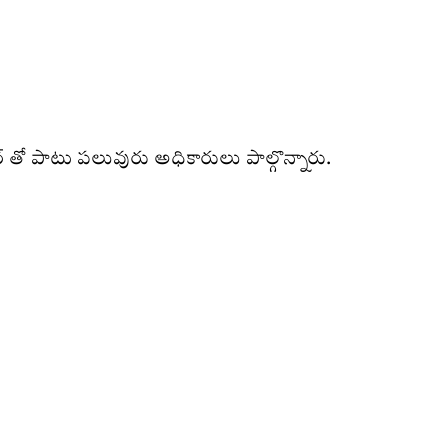
ర్ తో పాటు పలువురు అధికారులు పాల్గొన్నారు.