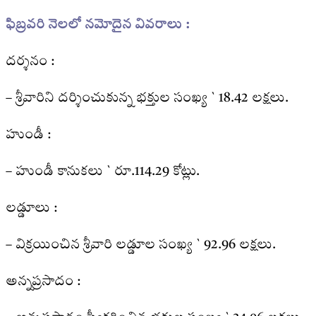
ఫిబ్రవరి నెలలో నమోదైన వివరాలు :
దర్శనం :
– శ్రీవారిని దర్శించుకున్న భక్తుల సంఖ్య ` 18.42 లక్షలు.
హుండీ :
– హుండీ కానుకలు ` రూ.114.29 కోట్లు.
లడ్డూలు :
– విక్రయించిన శ్రీవారి లడ్డూల సంఖ్య ` 92.96 లక్షలు.
అన్నప్రసాదం :