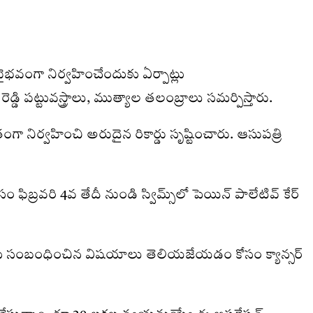
 వైభవంగా నిర్వహించేందుకు ఏర్పాట్లు
డి పట్టువస్త్రాలు, ముత్యాల తలంబ్రాలు సమర్పిస్తారు.
ా నిర్వహించి అరుదైన రికార్డు సృష్టించారు. ఆసుపత్రి
్రవరి 4వ తేదీ నుండి స్విమ్స్‌లో పెయిన్‌ పాలేటివ్‌ కేర్‌
ిత్సకు సంబంధించిన విషయాలు తెలియజేయడం కోసం క్యాన్సర్‌