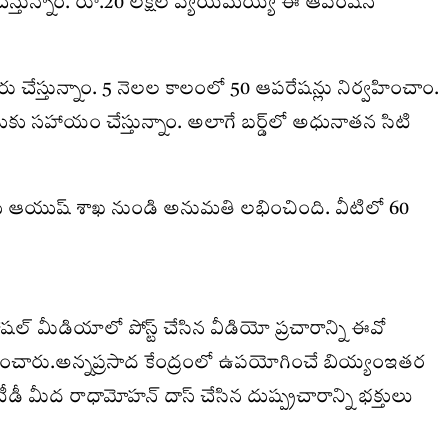
ీలు చేస్తున్నాం. రూ.20 లక్షల వ్యయమయ్యే ఈ ఆపరేషన్‌
ు చేస్తున్నాం. 5 నెలల కాలంలో 50 ఆపరేషన్లు నిర్వహించాం.
ు సహాయం చేస్తున్నాం. అలాగే బర్డ్‌లో అధునాతన సిటి
ాలకు ఆయుష్‌ శాఖ నుండి అనుమతి లభించింది. వీటిలో 60
ల్ మీడియాలో పోస్ట్ చేసిన వీడియో ప్రచారాన్ని ఈవో
శించారు.అన్నప్రసాద కేంద్రంలో ఉపయోగించే బియ్యంఇతర
ీ మీద రాధామోహన్ దాస్ చేసిన దుష్ప్రచారాన్ని భక్తులు