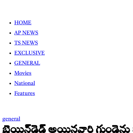
Skip
to
HOME
content
AP NEWS
TS NEWS
EXCLUSIVE
GENERAL
Movies
National
Features
general
బ్రెయిన్‌డెడ్ అయినవారి గుండె