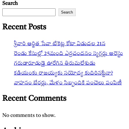
Search
Search
Recent Posts
శ్రీవారి ఆర్జిత సేవా టికెట్ల కోటా విడుదల 21న
రెండు కేసుల్లో 25మంది ఎర్రచందనం స్మగ్లర్లు అరెస్టు
గరుడారూఢుడై ఊరేగిన తిరుమలేశుడు
కడియంకు రాజయ్యకు సయోధ్య కుదిరినట్టేనా?
వాహ‌నం బేర‌ర్లు, మేళం సిబ్బందికి పంచెలు పంపిణీ
Recent Comments
No comments to show.