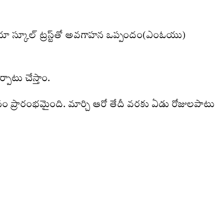
ానియా స్కూల్‌ ట్రస్ట్‌తో అవగాహన ఒప్పందం(ఎంఓయు)
పాటు చేస్తాం.
 హవనం ప్రారంభమైంది. మార్చి ఆరో తేదీ వరకు ఏడు రోజులపాటు