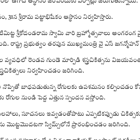
ంలో ఉగాది ఆస్థానం జరిపేందుకు ఏర్పాట్లు జరుగుతున్నాయి.
31న శ్రీరామ పట్టాభిషేకం ఆస్థానం నిర్వహిస్తారు.
 ఒంటిమిట్ట శ్రీకోదండరామ స్వామి వారి బ్రహ్మోత్సవాలు అంగరంగ
రాష్ట్ర ప్రభుత్వం తరపున ముఖ్యమంత్రి వై ఎస్ జగన్మోహన్ రెడ్
వ్యవధిలో రెండవ గుండె మార్పిడి శస్త్రచికిత్సను విజయవంతంగ
్త్రచికిత్సలు నిర్వహించడం జరిగింది.
ని నొప్పితో బాధపడుతున్న రోగులకు ఉపశమనం కల్పించడం కోసం ఫిబ
కు రోగుల నుండి పెద్ద ఎత్తున స్పందన వస్తోంది.
ు వైద్య సలహాలు, సూచనలు ఇవ్వడంతోపాటు ఎప్పటికప్పుడు చిక
్‌ను మొట్టమొదటగా స్విమ్స్‌లోనే ప్రారంభించడం జరిగింది.