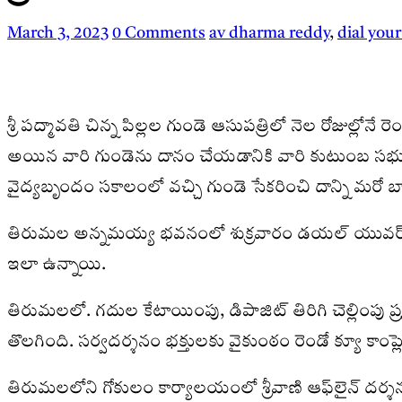
March 3, 2023
0 Comments
av dharma reddy
,
dial your
శ్రీ పద్మావతి చిన్న పిల్లల గుండె ఆసుపత్రిలో నెల రోజుల్లోనే
అయిన వారి గుండెను దానం చేయడానికి వారి కుటుంబ సభ్య
వైద్యబృందం సకాలంలో వచ్చి గుండె సేకరించి దాన్ని మరో 
తిరుమల అన్నమయ్య భవనంలో శుక్రవారం డయల్ యువర్ ఈవో 
ఇలా ఉన్నాయి.
తిరుమలలో. గదుల కేటాయింపు, డిపాజిట్ తిరిగి చెల్లింపు ప్రక
తొలగింది. సర్వదర్శనం భక్తులకు వైకుంఠం రెండో క్యూ కాం
తిరుమలలోని గోకులం కార్యాలయంలో శ్రీవాణి ఆఫ్‌లైన్‌ దర్శన టి