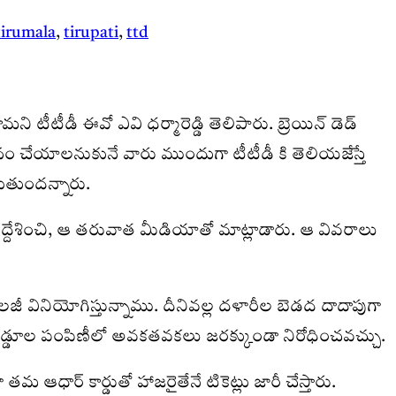
tirumala
,
tirupati
,
ttd
మని టీటీడీ ఈవో ఎవి ధర్మారెడ్డి తెలిపారు. బ్రెయిన్ డెడ్
 చేయాలనుకునే వారు ముందుగా టీటీడీ కి తెలియజేస్తే
ుతుందన్నారు.
దేశించి, ఆ తరువాత మీడియాతో మాట్లాడారు. ఆ వివరాలు
్నాలజీ వినియోగిస్తున్నాము. దీనివల్ల దళారీల బెడద దాదాపుగా
చిత లడ్డూల పంపిణీలో అవకతవకలు జరక్కుండా నిరోధించవచ్చు.
మ ఆధార్‌ కార్డుతో హాజరైతేనే టికెట్లు జారీ చేస్తారు.