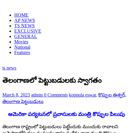
Skip
to
HOME
content
AP NEWS
TS NEWS
EXCLUSIVE
GENERAL
Movies
National
Features
ts news
తెలంగాణలో పెట్టుబడులకు స్వాగతం
March 8, 2023
admin
0 Comments
koppula eswar
,
కొప్పుల ఈశ్వర్
,
తెలంగాణ పెట్టుబడులు
అమెరికా పర్యటనలో ప్రవాసులకు మంత్రి కొప్పుల పిలుపు
తెలంగాణ రాష్ట్రంలో పెట్టుబడులు పెట్టేందుకు ముందుకు రావాలని