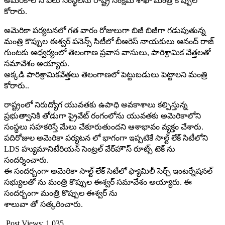
అమెరికాలోని పలు సంస్థలను రాష్ట్ర సంక్షేమ శాఖా మంత్రి కొప్పుల
కోరారు.
అమెరికా పర్యటనలో గత వారం రోజులుగా బిజీ బిజీగా గడుపుతున్న
మంత్రి కొప్పుల ఈశ్వర్ పనెన్స్ సిటీలో బీఆరెస్ నాయకులు ఆనంద్ రాజ్
గుంటకు ఆధ్వర్యంలో తెలంగాణ ప్రవాస వాసులు, పారిశ్రామిక వేత్తలతో
సమావేశం అయ్యారు.
అక్కడి పారిశ్రామికవేత్తలు తెలంగాణలో పెట్టుబడులు పెట్టాలని మంత్రి
కోరారు..
రాష్ట్రంలో నిరుద్యోగ యువతకు ఉపాధి అవకాశాలు కల్పిస్తున్న
ప్రభుత్వానికి తోడుగా ప్రైవేట్ రంగంలోను యువతకు అమెరికాలోని
సంస్థలు సహకరిస్తే మేలు చేకూరుతుందని ఆశాభావం వ్యక్తం చేశారు.
పదిరోజుల అమెరికా పర్యటన లో భాగంగా ఇప్పటికే సాల్ట్ లేక్ సిటీలోని
LDS హ్యుమానిటేరియన్ సెంట్రల్ వేర్‌హౌస్‌ రూట్స్ టెక్ ను
సందర్శించారు.
ఈ సందర్బంగా అమెరికా సాల్ట్ లేక్ సిటీలో ఫ్యామిలీ సెర్చ్ ఇంటర్నేషనల్
సభ్యులతో ను మంత్రి కొప్పుల ఈశ్వర్ సమావేశం అయ్యారు. ఈ
సందర్బంగా మంత్రి కొప్పుల ఈశ్వర్ ను
శాలువా తో సత్కరించారు.
Post Views:
1,035