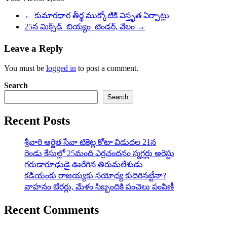
←
కుమారధార తీర్థ ముక్కోటికి విస్తృత ఏర్పాట్లు
25న మిక్స్‌డ్ ‌ బియ్యం ‌ టెండర్‌, వేలం
→
Leave a Reply
You must be
logged in
to post a comment.
Search
Search
Recent Posts
శ్రీవారి ఆర్జిత సేవా టికెట్ల కోటా విడుదల 21న
రెండు కేసుల్లో 25మంది ఎర్రచందనం స్మగ్లర్లు అరెస్టు
గరుడారూఢుడై ఊరేగిన తిరుమలేశుడు
కడియంకు రాజయ్యకు సయోధ్య కుదిరినట్టేనా?
వాహ‌నం బేర‌ర్లు, మేళం సిబ్బందికి పంచెలు పంపిణీ
Recent Comments