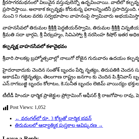
క్షీరసాగరమథనంలో విలువైన వస్తువులెన్నో ఉద్భవించాయి. వాటిలో క‌ల్ప‌
ప్రసాదిస్తాయి. అలాకాక క‌ల్ప‌వృక్షం కోరుకున్న‌ ఫలాలన్నింటినీ ప్రసాదిస్
నుంచి 9 గంటల వరకు సర్వభూపాల వాహనంపై స్వామివారు అభ‌య‌మిస్తా
వాహ‌న‌సేవ‌లో తిరుమ‌ల శ్రీ‌శ్రీ‌శ్రీ పెద్ద‌జీయ‌ర్‌స్వామి, తిరుమ‌ల శ్రీ‌శ్రీ‌శ్రీ చ
శ్రీమతి సదా భార్గవి, శ్రీ వీర‌బ్ర‌హ్మం, సివిఎస్వో శ్రీ న‌ర‌సింహ కిషోర్‌ ఇత‌ర అధ
క‌ల్ప‌వృక్ష వాహనసేవలో కళావైభవం
శ్రీవారి సాల‌క‌ట్ల బ్రహ్మోత్సవాల్లో నాలుగో రోజైన గురువారం ఉద‌యం క‌ల్
హైదరాబాదుకు చెందిన సంతోశ్ బృందం పేర్ని నృత్యం, తిరుపతికి చెంద‌న సు
అకాడమీ గజ్జెనృత్యం, తెలంగాణ రాష్ట్రం జనగాం కు చెందిన పి.శ్రీనివా
ఎన్.రాగబుజ్జి బృందం కోలాటం, కె.సునీత బృందం లెజిమ్ వాయిద్యం భ‌క్తు
టీటీడీ హిందూ ధార్మిక ప్రాజెక్టుల ప్రోగ్రామింగ్ ఆఫీసర్ శ్రీ రాజగోపాల రావు, హెచ్‌
Post Views:
1,052
←
వ‌రంగ‌ల్‌లో రూ. 3 కోట్ల‌తో ధార్మిక భ‌వ‌న్
తిరుమలలో ఆధ్యాత్మిక పుస్తకాల ఆవిష్కరణ
→
Leave a Reply