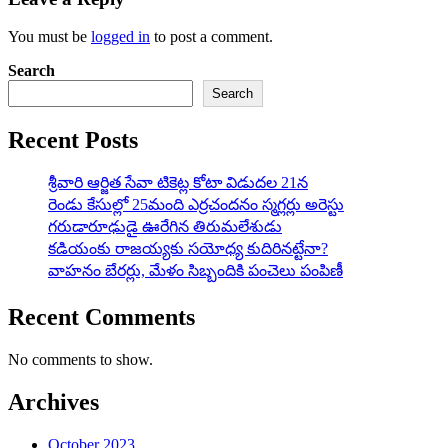
You must be
logged in
to post a comment.
Search
Search
Recent Posts
శ్రీవారి ఆర్జిత సేవా టికెట్ల కోటా విడుదల 21న
రెండు కేసుల్లో 25మంది ఎర్రచందనం స్మగ్లర్లు అరెస్టు
గరుడారూఢుడై ఊరేగిన తిరుమలేశుడు
కడియంకు రాజయ్యకు సయోధ్య కుదిరినట్టేనా?
వాహ‌నం బేర‌ర్లు, మేళం సిబ్బందికి పంచెలు పంపిణీ
Recent Comments
No comments to show.
Archives
October 2023