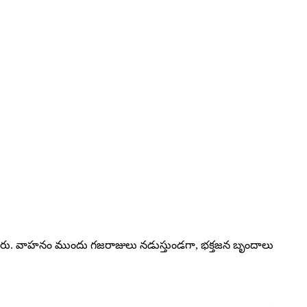
ిచ్చారు. వాహనం ముందు గజరాజులు నడుస్తుండగా, భక్తజన బృందాలు