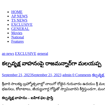
Skip
to
HOME
content
AP NEWS
TS NEWS
EXCLUSIVE
GENERAL
Movies
National
Features
ap news
EXCLUSIVE
general
కల్పవృక్ష వాహనంపై రాజమన్నార్‌గా మలయప్ప
September 21, 2023
September 21, 2023
admin
0 Comments
కల్పవృక
శ్రీవారి సాలకట్ల బ్రహ్మోత్సవాల్లో నాలుగో రోజైన గురువారం ఉదయం 
భజనలు, కోలాటాలు, జీయ్యంగార్ల గోష్టితో స్వామివారిని కీర్తిస్తుండ
క‌ల్ప‌వృక్ష వాహ‌నం – ఐహిక ఫ‌ల ప్రాప్తి