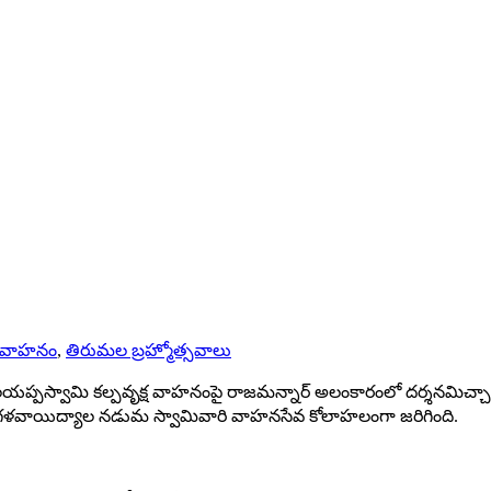
్ష వాహనం
,
తిరుమల బ్రహ్మోత్సవాలు
శ్రీ మలయప్పస్వామి కల్పవృక్ష వాహనంపై రాజమన్నార్ అలంకారంలో దర్శనమ
గా, మంగళవాయిద్యాల నడుమ స్వామివారి వాహనసేవ కోలాహలంగా జరిగింది.