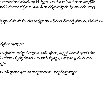
స్మరణ కూడా కలుగుతుంది. ఇతర వృక్షాలు తాము కాచిన ఫలాలు మాత్రమే
ాడ వీధులలో భక్తులకు తనివితీరా దర్శనమిస్తాడు శ్రీనివాసుడు. రాత్రి 7
ెడ్డి, ఢిల్లీ స్థానిక సలహామండలి అధ్యక్షురాలు శ్రీమతి వేమిరెడ్డి ప్రశాంతి, జేఈవో లు
్రదర్శనలు ఇచ్చాయి.
గ్గుడోలు ఆక‌ట్టుకున్నాయి. అదేవిధంగా, చెన్నైకి చెందిన భారత్ కళా
ృందం బోనాల నృత్య రూపకం, లంబాడి నృత్యం, విశాఖపట్నంకు చెందిన
నారు.
 ఆనందతీర్థాచార్యులు ఈ కార్య‌క్ర‌మాల‌ను ప‌ర్యవేక్షిస్తున్నారు.