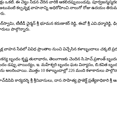
వృక్షం ఒకటి. ఈ చెట్టు నీడన చేరిన వారికి ఆకలిదప్పులుండవు. పూర్వజన్మ
తుంది. అటువంటి క‌ల్ప‌వృక్ష‌ వాహనాన్ని అధిరోహించి నాలుగో రోజు ఉదయం తిరుమ
రు.
ిన్న‌జీయ‌ర్‌స్వామి, టీటీడీ ఛైర్మన్ శ్రీ భూమన కరుణాకర్ రెడ్డి, ఈవో శ్రీ ఎవి.ధ‌ర్మార
ికారులు పాల్గొన్నారు.
ప‌వృక్ష‌ వాహన సేవలో వివిధ ప్రాంతాల నుంచి విచ్చేసిన కళాబృందాలు చక్కటి ప
కన్య బృందం కృష్ణ తులాభారం, తెలంగాణకు చెందిన సి.హెచ్.ప్రశాంత్ బృందం ఒ
స్ బృందం డప్పు వాయిద్యం, ఇ. మహేశ్వరి బృందం ఘట విన్యాసం, బి.కవిత బ
ల‌ను అల‌రించాయి. మొత్తం 10 కళాబృందాల్లో 226 మంది కళాకారులు పాల్గొన్
డిపిపి కార్యదర్శి శ్రీ‌ శ్రీనివాసులు, దాస సాహిత్య ప్రాజెక్ట్ ప్రత్యేకాధికారి శ్రీ