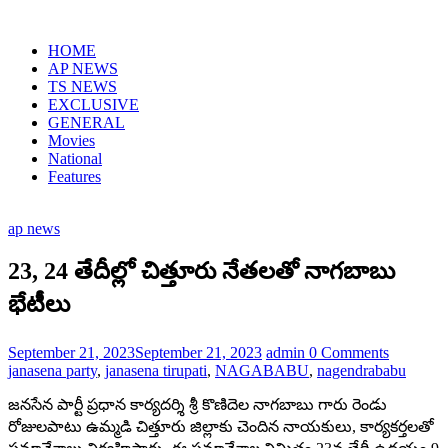
Skip
to
HOME
content
AP NEWS
TS NEWS
EXCLUSIVE
GENERAL
Movies
National
Features
ap news
23, 24 తేదీల్లో చిత్తూరు నేతలతో నాగబాబు
భేటీలు
September 21, 2023
September 21, 2023
admin
0 Comments
janasena party
,
janasena tirupati
,
NAGABABU
,
nagendrababu
జనసేన పార్టీ ప్రధాన కార్యదర్శి శ్రీ కొణిదెల నాగబాబు గారు రెండు
రోజులపాటు ఉమ్మడి చిత్తూరు జిల్లాకు చెందిన నాయకులు, కార్యకర్తలతో