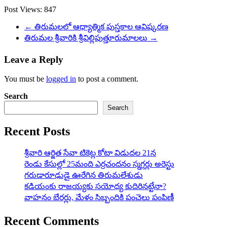
Post Views:
847
←
తిరుమలలో ఆధ్యాత్మిక పుస్తకాల ఆవిష్కరణ
తిరుమల శ్రీవారికి శ్రీవిల్లిపుత్తూరుమాలలు
→
Leave a Reply
You must be
logged in
to post a comment.
Search
Search
Recent Posts
శ్రీవారి ఆర్జిత సేవా టికెట్ల కోటా విడుదల 21న
రెండు కేసుల్లో 25మంది ఎర్రచందనం స్మగ్లర్లు అరెస్టు
గరుడారూఢుడై ఊరేగిన తిరుమలేశుడు
కడియంకు రాజయ్యకు సయోధ్య కుదిరినట్టేనా?
వాహ‌నం బేర‌ర్లు, మేళం సిబ్బందికి పంచెలు పంపిణీ
Recent Comments