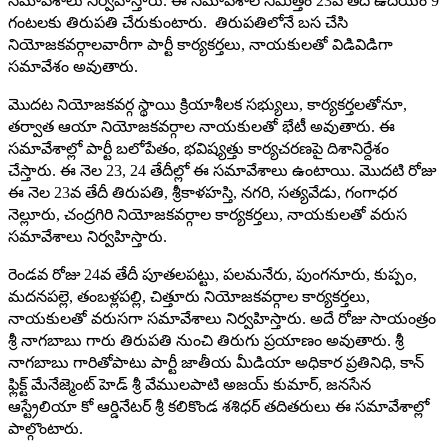
సమావేశాలు నిర్వహిస్తారు. ఈ సమావేశాల నిమిత్తం 23వ తేదీ ఉదయం 9
గంటలకు తిరుపతి చేరుకుంటారు. తిరుపతిలోనే బస చేసి
నియోజకవర్గాలవారీగా పార్టీ కార్యకర్తలు, నాయకులతో విడివిడిగా
సమావేశం అవుతారు.
మొదట నియోజకవర్గ స్థాయి క్రియాశీలక సభ్యులు, కార్యకర్తలతోనూ,
తర్వాత ఆయా నియోజకవర్గాల నాయకులతో భేటీ అవుతారు. ఈ
సమావేశాల్లో పార్టీ బలోపేతం, భవిష్యత్తు కార్యచరణపై దిశానిర్దేశం
చేస్తారు. ఈ నెల 23, 24 తేదీల్లో ఈ సమావేశాలు ఉంటాయి. మొదటి రోజు
ఈ నెల 23వ తేదీ తిరుపతి, శ్రీకాళహస్తి, నగరి, సత్యవేడు, గంగాధర
నెల్లూరు, చంద్రగిరి నియోజకవర్గాల కార్యకర్తలు, నాయకులతో వరుస
సమావేశాలు నిర్వహిస్తారు.
రెండవ రోజు 24వ తేదీ పూతలపట్టు, పలమనేరు, పుంగనూరు, కుప్పం,
మదనపల్లె, తంబళ్లపల్లి, చిత్తూరు నియోజకవర్గాల కార్యకర్తలు,
నాయకులతో వరుసగా సమావేశాలు నిర్వహిస్తారు. అదే రోజు సాయంత్రం
శ్రీ నాగబాబు గారు తిరుపతి నుంచి తిరుగు ప్రయాణం అవుతారు. శ్రీ
నాగబాబు గారితోపాటు పార్టీ జాతీయ మీడియా అధికార ప్రతినిధి, కాన్
ఫ్లిక్ట్ మేనేజ్మెంట్ హెడ్ శ్రీ వేములపాటి అజయ్ కుమార్, జనసేన
ఆస్ట్రేలియా కో ఆర్డినేటర్ శ్రీ కలికొండ శశిధర్ తదితరులు ఈ సమావేశాల్లో
పాల్గొంటారు.