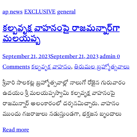
ap news
EXCLUSIVE
general
కల్పవృక్ష వాహనంపై రాజమన్నార్‌గా
మలయప్ప
September 21, 2023
September 21, 2023
admin
0
Comments
కల్పవృక్ష వాహనం
,
తిరుమల బ్రహ్మోత్సవాలు
శ్రీవారి సాలకట్ల బ్రహ్మోత్సవాల్లో నాలుగో రోజైన గురువారం
ఉదయం శ్రీ మలయప్పస్వామి కల్పవృక్ష వాహనంపై
రాజమన్నార్ అలంకారంలో దర్శనమిచ్చారు. వాహనం
ముందు గజరాజులు నడుస్తుండగా, భక్తజన బృందాలు
Read more