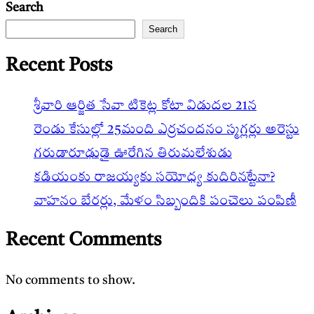
Search
Search
Recent Posts
శ్రీవారి ఆర్జిత సేవా టికెట్ల కోటా విడుదల 21న
రెండు కేసుల్లో 25మంది ఎర్రచందనం స్మగ్లర్లు అరెస్టు
గరుడారూఢుడై ఊరేగిన తిరుమలేశుడు
కడియంకు రాజయ్యకు సయోధ్య కుదిరినట్టేనా?
వాహ‌నం బేర‌ర్లు, మేళం సిబ్బందికి పంచెలు పంపిణీ
Recent Comments
No comments to show.