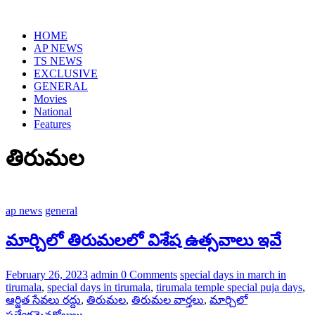
Skip
to
HOME
content
AP NEWS
TS NEWS
EXCLUSIVE
GENERAL
Movies
National
Features
తిరుమల
ap news
general
మార్చిలో తిరుమలలో విశేష ఉత్సవాలు ఇవే
February 26, 2023
admin
0 Comments
special days in march in
tirumala
,
special days in tirumala
,
tirumala temple special puja days
,
ఆర్జిత సేవలు రద్దు
,
తిరుమల
,
తిరుమల వార్తలు
,
మార్చిలో