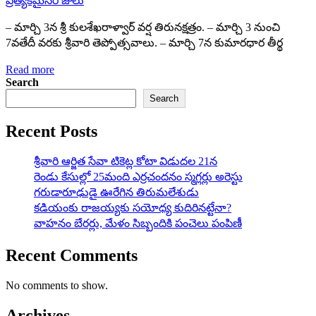
ప్రత్యేకమైనరోజులు
– మార్చి 3న శ్రీ కులశేఖరాళ్వార్ వర్ష తిరునక్షత్రం. – మార్చి 3 నుంచి
7వతేదీ వరకు శ్రీవారి తెప్పోత్సవాలు. – మార్చి 7న కుమారధార తీర్థ
Read more
Search
Search
Recent Posts
శ్రీవారి ఆర్జిత సేవా టికెట్ల కోటా విడుదల 21న
రెండు కేసుల్లో 25మంది ఎర్రచందనం స్మగ్లర్లు అరెస్టు
గరుడారూఢుడై ఊరేగిన తిరుమలేశుడు
కడియంకు రాజయ్యకు సయోధ్య కుదిరినట్టేనా?
వాహ‌నం బేర‌ర్లు, మేళం సిబ్బందికి పంచెలు పంపిణీ
Recent Comments
No comments to show.
Archives