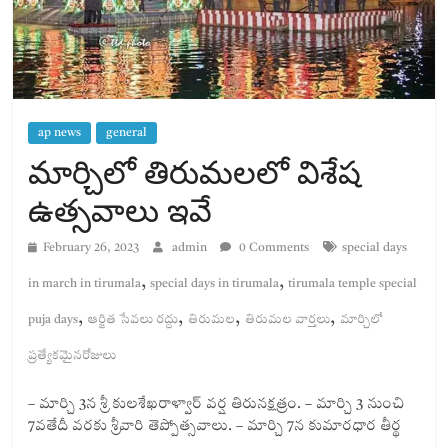
ap news
general
మార్చిలో తిరుమలలో విశేష
ఉత్సవాలు ఇవే
February 26, 2023
admin
0 Comments
special days
,
,
in march in tirumala
special days in tirumala
tirumala temple special
,
,
,
,
puja days
ఆర్జిత సేవలు రద్దు
తిరుమల
తిరుమల వార్తలు
మార్చిలో
ప్రత్యేకమైనరోజులు
– మార్చి 3న శ్రీ కులశేఖరాళ్వార్ వర్ష తిరునక్షత్రం. – మార్చి 3 నుంచి
7వతేదీ వరకు శ్రీవారి తెప్పోత్సవాలు. – మార్చి 7న కుమారధార తీర్థ