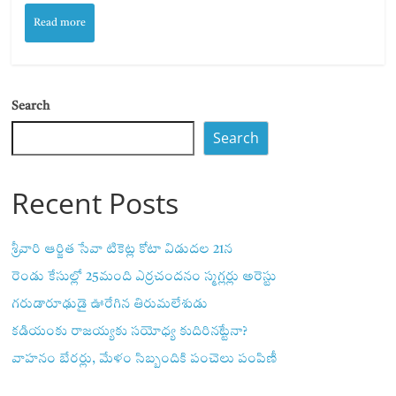
Read more
Search
Search
Recent Posts
శ్రీవారి ఆర్జిత సేవా టికెట్ల కోటా విడుదల 21న
రెండు కేసుల్లో 25మంది ఎర్రచందనం స్మగ్లర్లు అరెస్టు
గరుడారూఢుడై ఊరేగిన తిరుమలేశుడు
కడియంకు రాజయ్యకు సయోధ్య కుదిరినట్టేనా?
వాహ‌నం బేర‌ర్లు, మేళం సిబ్బందికి పంచెలు పంపిణీ