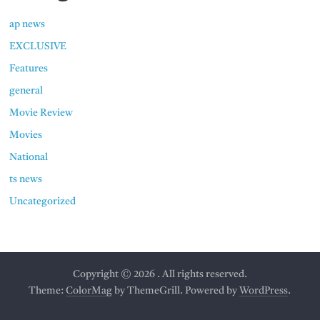
ap news
EXCLUSIVE
Features
general
Movie Review
Movies
National
ts news
Uncategorized
Copyright © 2026
. All rights reserved.
Theme:
ColorMag
by ThemeGrill. Powered by
WordPress
.