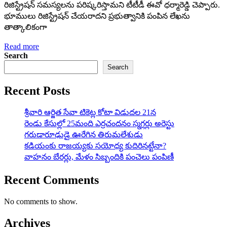
రిజిస్ట్రేషన్ సమస్యలను పరిష్కరిస్తామని టీటీడీ ఈవో ధర్మారెడ్డి చెప్పారు.
భూములు రిజిస్ట్రేషన్‌ చేయరాదని ప్రభుత్వానికి పంపిన లేఖను
తాత్కాలికంగా
Read more
Search
Search
Recent Posts
శ్రీవారి ఆర్జిత సేవా టికెట్ల కోటా విడుదల 21న
రెండు కేసుల్లో 25మంది ఎర్రచందనం స్మగ్లర్లు అరెస్టు
గరుడారూఢుడై ఊరేగిన తిరుమలేశుడు
కడియంకు రాజయ్యకు సయోధ్య కుదిరినట్టేనా?
వాహ‌నం బేర‌ర్లు, మేళం సిబ్బందికి పంచెలు పంపిణీ
Recent Comments
No comments to show.
Archives