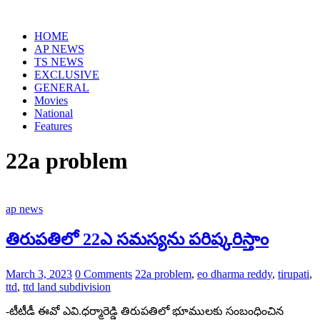
Skip
to
HOME
content
AP NEWS
TS NEWS
EXCLUSIVE
GENERAL
Movies
National
Features
22a problem
ap news
తిరుపతిలో 22ఎ సమస్యను పరిష్కరిస్తాం
March 3, 2023
0 Comments
22a problem
,
eo dharma reddy
,
tirupati
,
ttd
,
ttd land subdivision
-టీటీడీ ఈవో ఎవి.ధర్మారెడ్డి తిరుపతిలో భూములకు సంబంధించిన