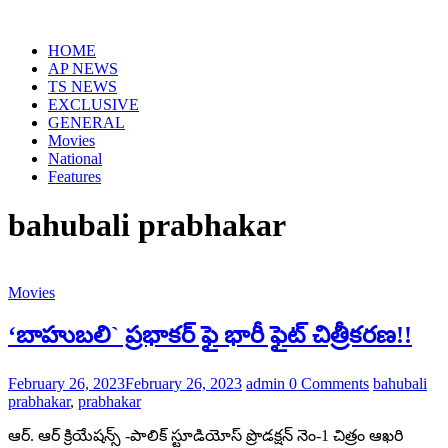
Skip
to
HOME
content
AP NEWS
TS NEWS
EXCLUSIVE
GENERAL
Movies
National
Features
bahubali prabhakar
Movies
‘బాహుబ‌లి` ప్ర‌భాక‌ర్ ఫై భారీ ఫైట్ చిత్రీక‌ర‌ణ‌!!
February 26, 2023
February 26, 2023
admin
0 Comments
bahubali
prabhakar
,
prabhakar
ఆర్. ఆర్ క్రియేష‌న్స్ -పాలిక్ స్టూడియోస్ ప్రొడ‌క్ష‌న్ నెం-1 చిత్రం ఆఖ‌రి