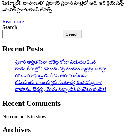
షెడ్యూల్‌!! బాహుబ‌లి` ప్ర‌భాక‌ర్ ప్ర‌ధాన పాత్ర‌లో ఆర్. ఆర్ క్రియేష‌న్స్
-పాలిక్ స్టూడియోస్ బేన‌ర్స్
Read more
Search
Search
Recent Posts
శ్రీవారి ఆర్జిత సేవా టికెట్ల కోటా విడుదల 21న
రెండు కేసుల్లో 25మంది ఎర్రచందనం స్మగ్లర్లు అరెస్టు
గరుడారూఢుడై ఊరేగిన తిరుమలేశుడు
కడియంకు రాజయ్యకు సయోధ్య కుదిరినట్టేనా?
వాహ‌నం బేర‌ర్లు, మేళం సిబ్బందికి పంచెలు పంపిణీ
Recent Comments
No comments to show.
Archives