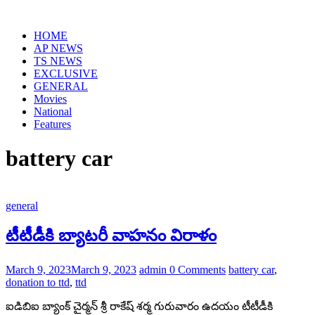
Skip
to
HOME
content
AP NEWS
TS NEWS
EXCLUSIVE
GENERAL
Movies
National
Features
battery car
general
టీటీడీకి బ్యాటరీ వాహనం విరాళం
March 9, 2023
March 9, 2023
admin
0 Comments
battery car
,
donation to ttd
,
ttd
ఐడిబిఐ బ్యాంక్ చైర్మన్ శ్రీ రాకేష్ శర్మ గురువారం ఉద‌యం టీటీడీకి