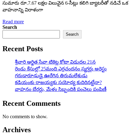
సుమారు రూ.7.67 లక్షల విలువైన 6-సీట్లు క‌లిగి బ్యాటరీతో నడిచే ఒక
వాహనాన్ని విరాళంగా
Read more
Search
Search
Recent Posts
శ్రీవారి ఆర్జిత సేవా టికెట్ల కోటా విడుదల 21న
రెండు కేసుల్లో 25మంది ఎర్రచందనం స్మగ్లర్లు అరెస్టు
గరుడారూఢుడై ఊరేగిన తిరుమలేశుడు
కడియంకు రాజయ్యకు సయోధ్య కుదిరినట్టేనా?
వాహ‌నం బేర‌ర్లు, మేళం సిబ్బందికి పంచెలు పంపిణీ
Recent Comments
No comments to show.
Archives