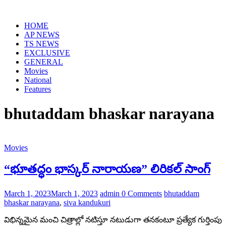
HOME
AP NEWS
TS NEWS
EXCLUSIVE
GENERAL
Movies
National
Features
bhutaddam bhaskar narayana
Movies
“భూతద్ధం భాస్కర్‌ నారాయణ” లిరికల్ సాంగ్
March 1, 2023
March 1, 2023
admin
0 Comments
bhutaddam
bhaskar narayana
,
siva kandukuri
విభిన్నమైన మంచి చిత్రాల్లో న‌టిస్తూ నటుడుగా త‌న‌కంటూ ప్రత్యేక గుర్తింపు