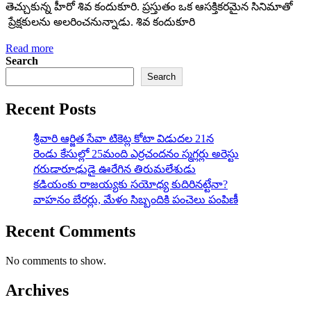
తెచ్చుకున్న హీరో శివ కందుకూరి. ప్రస్తుతం ఒక ఆసక్తికరమైన సినిమాతో
ప్రేక్షకులను అలరించనున్నాడు. శివ కందుకూరి
Read more
Search
Search
Recent Posts
శ్రీవారి ఆర్జిత సేవా టికెట్ల కోటా విడుదల 21న
రెండు కేసుల్లో 25మంది ఎర్రచందనం స్మగ్లర్లు అరెస్టు
గరుడారూఢుడై ఊరేగిన తిరుమలేశుడు
కడియంకు రాజయ్యకు సయోధ్య కుదిరినట్టేనా?
వాహ‌నం బేర‌ర్లు, మేళం సిబ్బందికి పంచెలు పంపిణీ
Recent Comments
No comments to show.
Archives