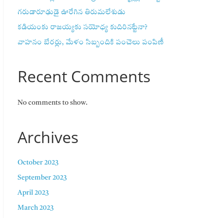
గరుడారూఢుడై ఊరేగిన తిరుమలేశుడు
కడియంకు రాజయ్యకు సయోధ్య కుదిరినట్టేనా?
వాహ‌నం బేర‌ర్లు, మేళం సిబ్బందికి పంచెలు పంపిణీ
Recent Comments
No comments to show.
Archives
October 2023
September 2023
April 2023
March 2023