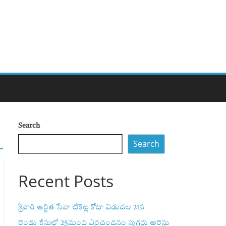
Search
Search
Recent Posts
శ్రీవారి ఆర్జిత సేవా టికెట్ల కోటా విడుదల 21న
రెండు కేసుల్లో 25మంది ఎర్రచందనం స్మగ్లర్లు అరెస్టు