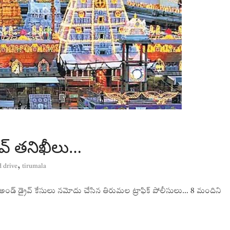
ైవ్ తనిఖీలు…
,
 drive
tirumala
క్ అండ్ డ్రైవ్ కేసులు నమోదు చేసిన తిరుమల ట్రాఫిక్ పోలీసులు… 8 మందిని