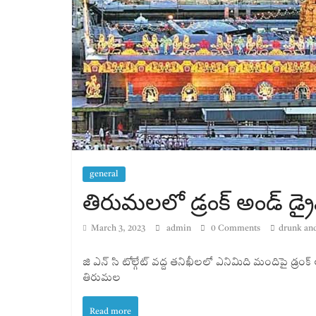
general
తిరుమలలో డ్రంక్ అండ్ డ్ర
March 3, 2023
admin
0 Comments
drunk and
జి ఎన్ సి టోల్గేట్ వద్ద తనిఖీలలో ఎనిమిది మందిపై డ్రం
తిరుమల
Read more