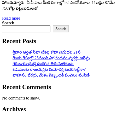
హాజరయ్యారు. ఏ.పీ పలు కీలక రంగాల్లో 92 ఎంవోయూల, 11లక్షల 87వేల
756కోట్ల పెట్టుబడులతో
Read more
Search
Search
Recent Posts
శ్రీవారి ఆర్జిత సేవా టికెట్ల కోటా విడుదల 21న
రెండు కేసుల్లో 25మంది ఎర్రచందనం స్మగ్లర్లు అరెస్టు
గరుడారూఢుడై ఊరేగిన తిరుమలేశుడు
కడియంకు రాజయ్యకు సయోధ్య కుదిరినట్టేనా?
వాహ‌నం బేర‌ర్లు, మేళం సిబ్బందికి పంచెలు పంపిణీ
Recent Comments
No comments to show.
Archives