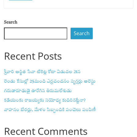
Search
Search
Recent Posts
శ్రీవారి ఆర్జిత సేవా టికెట్ల కోటా విడుదల 21న
రెండు కేసుల్లో 25మంది ఎర్రచందనం స్మగ్లర్లు అరెస్టు
గరుడారూఢుడై ఊరేగిన తిరుమలేశుడు
కడియంకు రాజయ్యకు సయోధ్య కుదిరినట్టేనా?
వాహ‌నం బేర‌ర్లు, మేళం సిబ్బందికి పంచెలు పంపిణీ
Recent Comments