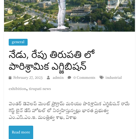
general
నేడు, రేపు తిరుపతి లో
పారిశ్రామిక ఎగ్జిబిషన్
February 27, 2023
admin
0 Comments
industrial
,
exhibition
tirupati news
వెండర్ డెవెలప్ మెంట్ ప్రోగ్రామ్ మరియు పారిశ్రామిక ఎగ్జిబిషన్ రామే
గెస్ట్ లైన్ డేస్ హోటల్ లో నిర్వహిస్తున్నట్లు భారత ప్రభుత్వ
ఎం.ఎస్.ఎం.ఇ. మంత్రిత్వ శాఖ, విశాఖ
Read more