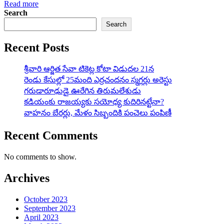
Read more
Search
Search
Recent Posts
శ్రీవారి ఆర్జిత సేవా టికెట్ల కోటా విడుదల 21న
రెండు కేసుల్లో 25మంది ఎర్రచందనం స్మగ్లర్లు అరెస్టు
గరుడారూఢుడై ఊరేగిన తిరుమలేశుడు
కడియంకు రాజయ్యకు సయోధ్య కుదిరినట్టేనా?
వాహ‌నం బేర‌ర్లు, మేళం సిబ్బందికి పంచెలు పంపిణీ
Recent Comments
No comments to show.
Archives
October 2023
September 2023
April 2023