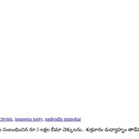
tivists
,
janasena party
,
nadendla manohar
లకు సంబంధించిన రూ.5 లక్షల బీమా చెక్కులను.. శుక్రవారం మధ్యాహ్నం తాడే