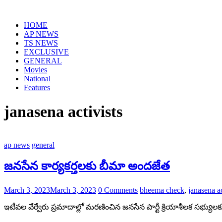
Skip
to
HOME
content
AP NEWS
TS NEWS
EXCLUSIVE
GENERAL
Movies
National
Features
janasena activists
ap news
general
జనసేన కార్యకర్తలకు బీమా అందజేత
March 3, 2023
March 3, 2023
0 Comments
bheema check
,
janasena ac
ఇటీవల వేర్వేరు ప్రమాదాల్లో మరణించిన జనసేన పార్టీ క్రియాశీలక సభ్యు