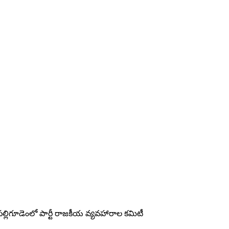
పల్లిగూడెంలో పార్టీ రాజకీయ వ్యవహారాల కమిటీ