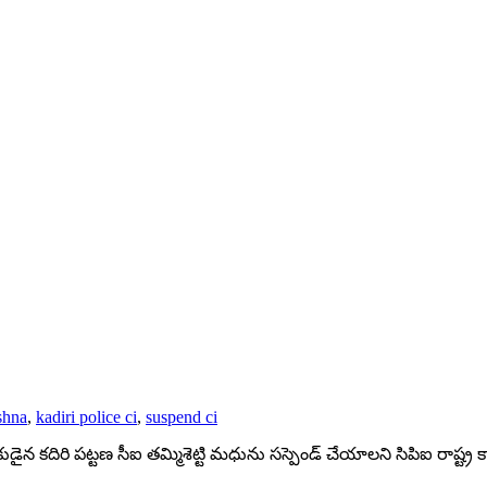
shna
,
kadiri police ci
,
suspend ci
డైన కదిరి పట్టణ సీఐ తమ్మిశెట్టి మధును సస్పెండ్ చేయాలని సిపిఐ రాష్ట్ర కార