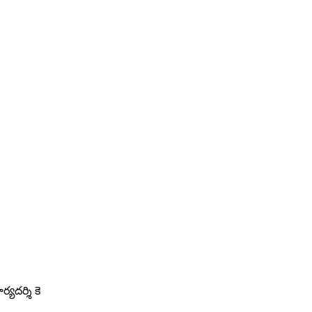
్యదర్శి కె