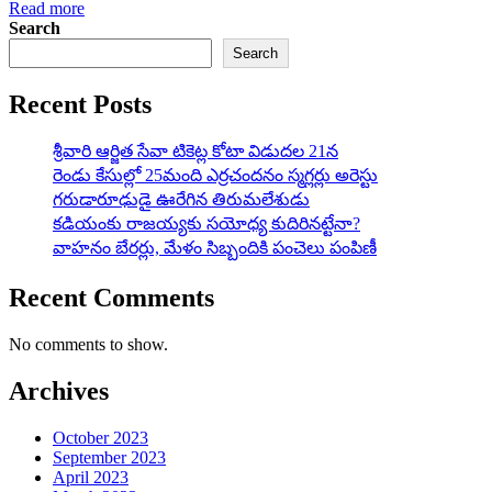
Read more
Search
Search
Recent Posts
శ్రీవారి ఆర్జిత సేవా టికెట్ల కోటా విడుదల 21న
రెండు కేసుల్లో 25మంది ఎర్రచందనం స్మగ్లర్లు అరెస్టు
గరుడారూఢుడై ఊరేగిన తిరుమలేశుడు
కడియంకు రాజయ్యకు సయోధ్య కుదిరినట్టేనా?
వాహ‌నం బేర‌ర్లు, మేళం సిబ్బందికి పంచెలు పంపిణీ
Recent Comments
No comments to show.
Archives
October 2023
September 2023
April 2023