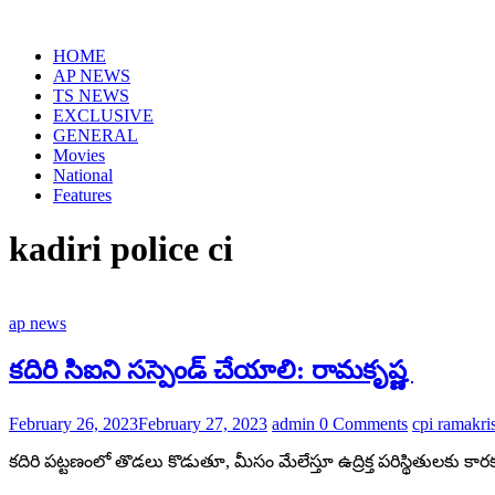
Skip
to
HOME
content
AP NEWS
TS NEWS
EXCLUSIVE
GENERAL
Movies
National
Features
kadiri police ci
ap news
కదిరి సిఐని సస్పెండ్ చేయాలి: రామకృష్ణ
February 26, 2023
February 27, 2023
admin
0 Comments
cpi ramakri
కదిరి పట్టణంలో తొడలు కొడుతూ, మీసం మేలేస్తూ ఉద్రిక్త పరిస్థితులకు కారకు