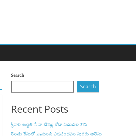
Search
Search
Recent Posts
శ్రీవారి ఆర్జిత సేవా టికెట్ల కోటా విడుదల 21న
రెండు కేసుల్లో 25మంది ఎర్రచందనం స్మగ్లర్లు అరెస్టు