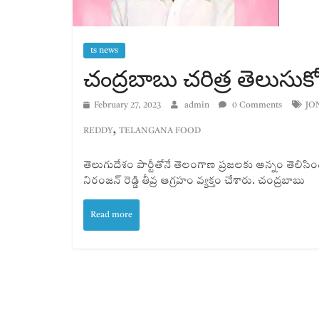
ts news
చంద్రబాబు చరిత్ర తెలుసుకోవా
February 27, 2023
admin
0 Comments
JO
,
REDDY
TELANGANA FOOD
తెలుగుదేశం పార్టీతోనే తెలంగాణ ప్రజలకు అన్నం తెలిసిందన
నిరంజన్ రెడ్డి తీవ్ర ఆగ్రహం వ్యక్తం చేశారు. చంద్రబాబు
Read more