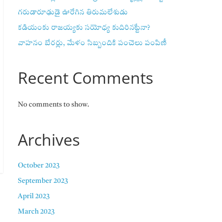
గరుడారూఢుడై ఊరేగిన తిరుమలేశుడు
కడియంకు రాజయ్యకు సయోధ్య కుదిరినట్టేనా?
వాహ‌నం బేర‌ర్లు, మేళం సిబ్బందికి పంచెలు పంపిణీ
Recent Comments
No comments to show.
Archives
October 2023
September 2023
April 2023
March 2023