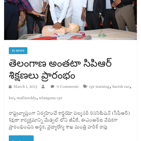
ts news
తెలంగాణ అంతటా సిపిఆర్
శిక్షణలు ప్రారంభం
,
,
March 1, 2023
0 Comments
cpr training
harish rao
,
,
ktr
mallareddy
telangana cpr
రాష్ట్రవ్యాప్తంగా నిర్వహించే కార్డియో పల్మనరీ రిససిటేషన్ (సీపీఆర్)
శిక్షణా కార్యక్రమాన్ని మేడ్చల్ లోని జీవీకే, ఈఎంఆర్ఐ వేదికగా
ప్రారంభించిన ఆర్థిక, వైద్యారోగ్య శాఖ మంత్రి హరీశ్ రావు