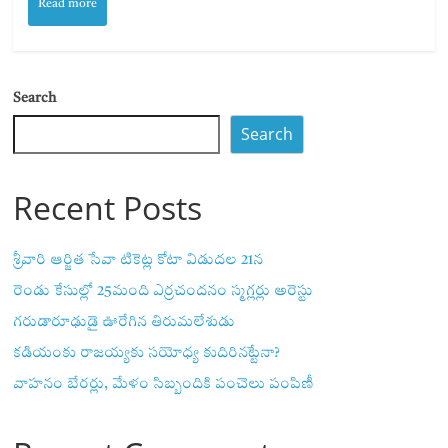
Read more
Search
Search
Recent Posts
శ్రీవారి ఆర్జిత సేవా టికెట్ల కోటా విడుదల 21న
రెండు కేసుల్లో 25మంది ఎర్రచందనం స్మగ్లర్లు అరెస్టు
గరుడారూఢుడై ఊరేగిన తిరుమలేశుడు
కడియంకు రాజయ్యకు సయోధ్య కుదిరినట్టేనా?
వాహ‌నం బేర‌ర్లు, మేళం సిబ్బందికి పంచెలు పంపిణీ