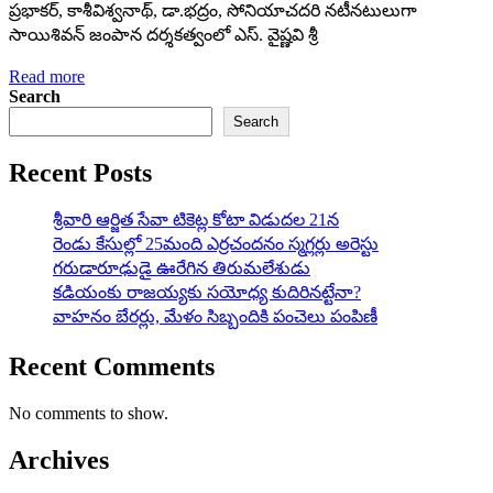
ప్రభాకర్‌, కాశీవిశ్వనాథ్‌, డా.భద్రం, సోనియాచదరి నటీనటులుగా
సాయిశివన్‌ జంపాన దర్శకత్వంలో ఎస్‌. వైష్ణవి శ్రీ
Read more
Search
Search
Recent Posts
శ్రీవారి ఆర్జిత సేవా టికెట్ల కోటా విడుదల 21న
రెండు కేసుల్లో 25మంది ఎర్రచందనం స్మగ్లర్లు అరెస్టు
గరుడారూఢుడై ఊరేగిన తిరుమలేశుడు
కడియంకు రాజయ్యకు సయోధ్య కుదిరినట్టేనా?
వాహ‌నం బేర‌ర్లు, మేళం సిబ్బందికి పంచెలు పంపిణీ
Recent Comments
No comments to show.
Archives