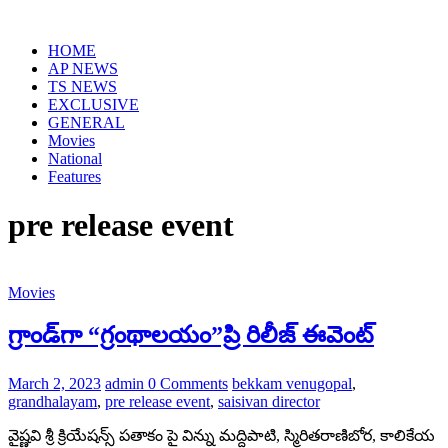
Skip
to
HOME
content
AP NEWS
TS NEWS
EXCLUSIVE
GENERAL
Movies
National
Features
pre release event
Movies
గ్రాండ్‌గా “గ్రంథాలయం”ప్రి రిలీజ్ ఈవెంట్
March 2, 2023
admin
0 Comments
bekkam venugopal
,
grandhalayam
,
pre release event
,
saisivan director
వైష్ణవి శ్రీ క్రియేషన్స్‌ పతాకం పై విన్ను మద్దిపాటి, స్మిరితరాణిబోర, కాలికేయ