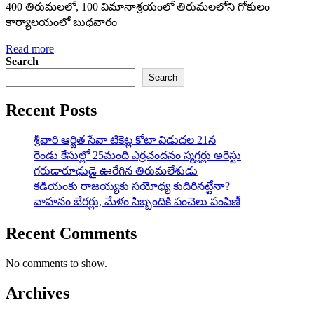
400 తిరుమలలో, 100 విమానాశ్రయంలో తిరుమలలోని గోకులం
కార్యాలయంలో బుధవారం
Read more
Search
Search
Recent Posts
శ్రీవారి ఆర్జిత సేవా టికెట్ల కోటా విడుదల 21న
రెండు కేసుల్లో 25మంది ఎర్రచందనం స్మగ్లర్లు అరెస్టు
గరుడారూఢుడై ఊరేగిన తిరుమలేశుడు
కడియంకు రాజయ్యకు సయోధ్య కుదిరినట్టేనా?
వాహ‌నం బేర‌ర్లు, మేళం సిబ్బందికి పంచెలు పంపిణీ
Recent Comments
No comments to show.
Archives