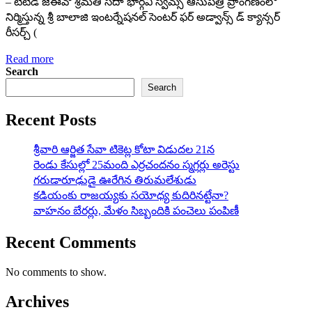
– టీటీడీ జేఈవో శ్రీమతి సదా భార్గవి స్విమ్స్ ఆసుపత్రి ప్రాంగణంలో
నిర్మిస్తున్న శ్రీ బాలాజి ఇంటర్నేషనల్ సెంటర్ ఫర్ అడ్వాన్స్ డ్ క్యాన్సర్
రీసర్చ్ (
Read more
Search
Search
Recent Posts
శ్రీవారి ఆర్జిత సేవా టికెట్ల కోటా విడుదల 21న
రెండు కేసుల్లో 25మంది ఎర్రచందనం స్మగ్లర్లు అరెస్టు
గరుడారూఢుడై ఊరేగిన తిరుమలేశుడు
కడియంకు రాజయ్యకు సయోధ్య కుదిరినట్టేనా?
వాహ‌నం బేర‌ర్లు, మేళం సిబ్బందికి పంచెలు పంపిణీ
Recent Comments
No comments to show.
Archives