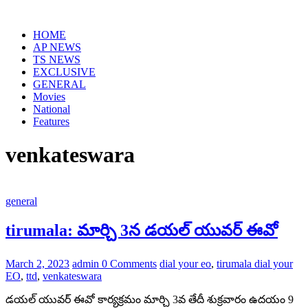
Skip
to
HOME
content
AP NEWS
TS NEWS
EXCLUSIVE
GENERAL
Movies
National
Features
venkateswara
general
tirumala: మార్చి 3న డ‌య‌ల్ యువ‌ర్ ఈవో
March 2, 2023
admin
0 Comments
dial your eo
,
tirumala dial your
EO
,
ttd
,
venkateswara
డ‌య‌ల్ యువ‌ర్ ఈవో కార్య‌క్ర‌మం మార్చి 3వ‌ తేదీ శుక్రవారం ఉద‌యం 9