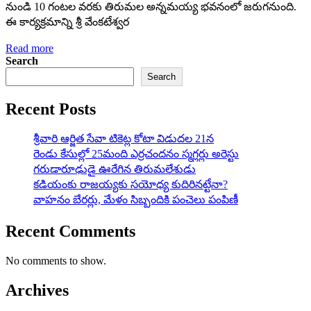
నుండి 10 గంట‌ల వ‌ర‌కు తిరుమ‌ల అన్న‌మ‌య్య భవనంలో జరుగనుంది.
ఈ కార్య‌క్ర‌మాన్ని శ్రీ వేంక‌టేశ్వ‌ర
Read more
Search
Search
Recent Posts
శ్రీవారి ఆర్జిత సేవా టికెట్ల కోటా విడుదల 21న
రెండు కేసుల్లో 25మంది ఎర్రచందనం స్మగ్లర్లు అరెస్టు
గరుడారూఢుడై ఊరేగిన తిరుమలేశుడు
కడియంకు రాజయ్యకు సయోధ్య కుదిరినట్టేనా?
వాహ‌నం బేర‌ర్లు, మేళం సిబ్బందికి పంచెలు పంపిణీ
Recent Comments
No comments to show.
Archives