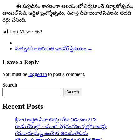
ఈ పర్వదినం కారణంగా ఆలయంలో నిర్వహించే కల్యాణోత్సవం,
ఊంజల్ సేవ, ఆర్జిత బ్రహ్మోత్సవం, సహస్ర దీపాలంకార సేవలను టిటిడి
రద్దు చేసింది.
Post Views:
563
మార్చిలోగా తిరుపతి ఇండోర్ స్టేడియం
→
Leave a Reply
You must be
logged in
to post a comment.
Search
Search
Recent Posts
శ్రీవారి ఆర్జిత సేవా టికెట్ల కోటా విడుదల 21న
రెండు కేసుల్లో 25మంది ఎర్రచందనం స్మగ్లర్లు అరెస్టు
గరుడారూఢుడై ఊరేగిన తిరుమలేశుడు