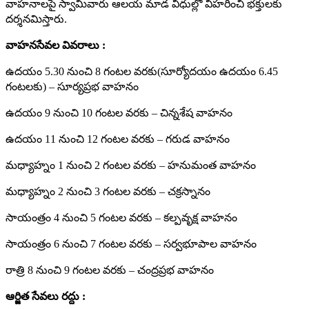
వాహనాలపై స్వామివారు ఆలయ మాడ వీధుల్లో విహరించి భక్తులకు
దర్శనమిస్తారు.
వాహనసేవల వివరాలు :
ఉదయం 5.30 నుంచి 8 గంటల వరకు(సూర్యోద‌యం ఉద‌యం 6.45
గంట‌ల‌కు) – సూర్యప్రభ వాహనం
ఉదయం 9 నుంచి 10 గంటల వరకు – చిన్నశేష వాహనం
ఉదయం 11 నుంచి 12 గంటల వరకు – గరుడ వాహనం
మధ్యాహ్నం 1 నుంచి 2 గంటల వరకు – హనుమంత వాహనం
మధ్యాహ్నం 2 నుంచి 3 గంటల వరకు – చక్రస్నానం
సాయంత్రం 4 నుంచి 5 గంటల వరకు – కల్పవృక్ష వాహనం
సాయంత్రం 6 నుంచి 7 గంటల వరకు – సర్వభూపాల వాహనం
రాత్రి 8 నుంచి 9 గంటల వరకు – చంద్రప్రభ వాహనం
ఆర్జిత సేవలు రద్దు :