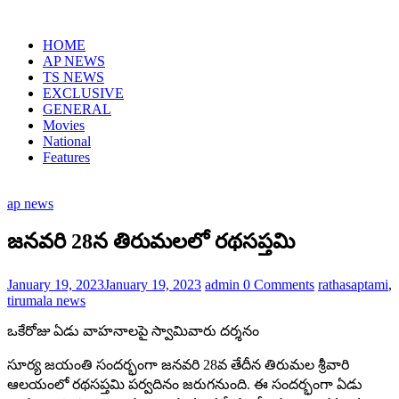
Skip
to
HOME
content
AP NEWS
TS NEWS
EXCLUSIVE
GENERAL
Movies
National
Features
ap news
జనవరి 28న తిరుమ‌ల‌లో రథసప్తమి
January 19, 2023
January 19, 2023
admin
0 Comments
rathasaptami
,
tirumala news
ఒకేరోజు ఏడు వాహనాలపై స్వామివారు దర్శనం
సూర్య జయంతి సందర్భంగా జనవరి 28వ తేదీన తిరుమ‌ల శ్రీ‌వారి
ఆల‌యంలో రథసప్తమి పర్వదినం జరుగనుంది. ఈ సందర్భంగా ఏడు