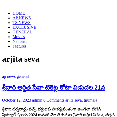
Skip
to
HOME
content
AP NEWS
TS NEWS
EXCLUSIVE
GENERAL
Movies
National
Features
arjita seva
ap news
general
శ్రీవారి ఆర్జిత సేవా టికెట్ల కోటా విడుదల 21న
October 12, 2023
admin
0 Comments
arjita seva
,
tirumala
శ్రీ‌వారి ద‌ర్శ‌నార్థం వ‌చ్చే భక్తులకు సౌకర్యవంతంగా ఉండేలా టీటీడీ
షెడ్యూల్ ప్రకారం 2024 జనవరి నెల‌ తిరుమల శ్రీవారి ఆర్జిత సేవలు, దర్శన