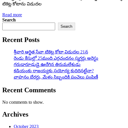
టికెట్ల కోటాను విడుదల
Read more
Search
Search
Recent Posts
శ్రీవారి ఆర్జిత సేవా టికెట్ల కోటా విడుదల 21న
రెండు కేసుల్లో 25మంది ఎర్రచందనం స్మగ్లర్లు అరెస్టు
గరుడారూఢుడై ఊరేగిన తిరుమలేశుడు
కడియంకు రాజయ్యకు సయోధ్య కుదిరినట్టేనా?
వాహ‌నం బేర‌ర్లు, మేళం సిబ్బందికి పంచెలు పంపిణీ
Recent Comments
No comments to show.
Archives
October 2023