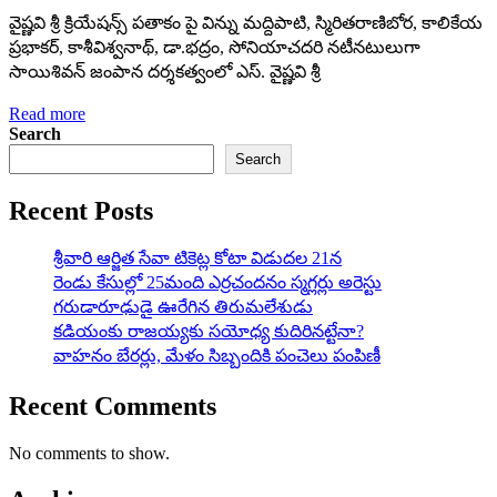
వైష్ణవి శ్రీ క్రియేషన్స్‌ పతాకం పై విన్ను మద్దిపాటి, స్మిరితరాణిబోర, కాలికేయ
ప్రభాకర్‌, కాశీవిశ్వనాథ్‌, డా.భద్రం, సోనియాచదరి నటీనటులుగా
సాయిశివన్‌ జంపాన దర్శకత్వంలో ఎస్‌. వైష్ణవి శ్రీ
Read more
Search
Search
Recent Posts
శ్రీవారి ఆర్జిత సేవా టికెట్ల కోటా విడుదల 21న
రెండు కేసుల్లో 25మంది ఎర్రచందనం స్మగ్లర్లు అరెస్టు
గరుడారూఢుడై ఊరేగిన తిరుమలేశుడు
కడియంకు రాజయ్యకు సయోధ్య కుదిరినట్టేనా?
వాహ‌నం బేర‌ర్లు, మేళం సిబ్బందికి పంచెలు పంపిణీ
Recent Comments
No comments to show.