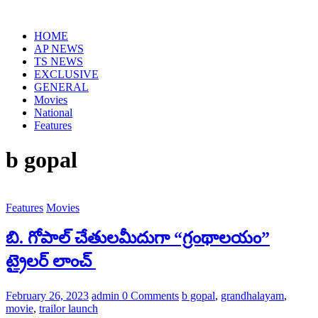
Skip
to
HOME
content
AP NEWS
TS NEWS
EXCLUSIVE
GENERAL
Movies
National
Features
b gopal
Features
Movies
బి. గోపాల్ చేతులమీదుగా “గ్రంథాలయం”
ట్రైలర్ లాంచ్
February 26, 2023
admin
0 Comments
b gopal
,
grandhalayam
,
movie
,
trailor launch