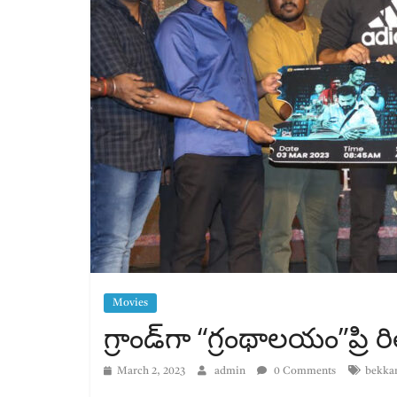
Movies
గ్రాండ్‌గా “గ్రంథాలయం”ప్రి 
March 2, 2023
admin
0 Comments
bekka