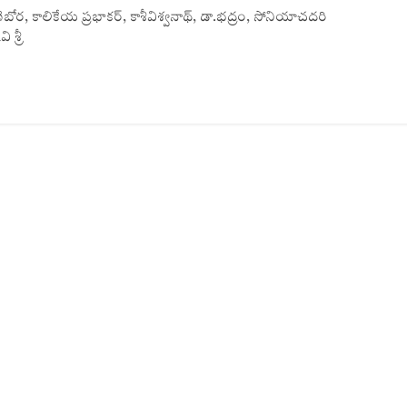
తరాణిబోర, కాలికేయ ప్రభాకర్‌, కాశీవిశ్వనాథ్‌, డా.భద్రం, సోనియాచదరి
శ్రీ