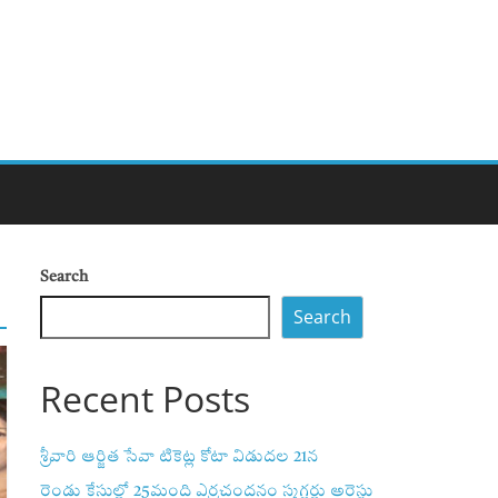
Search
Search
Recent Posts
శ్రీవారి ఆర్జిత సేవా టికెట్ల కోటా విడుదల 21న
రెండు కేసుల్లో 25మంది ఎర్రచందనం స్మగ్లర్లు అరెస్టు