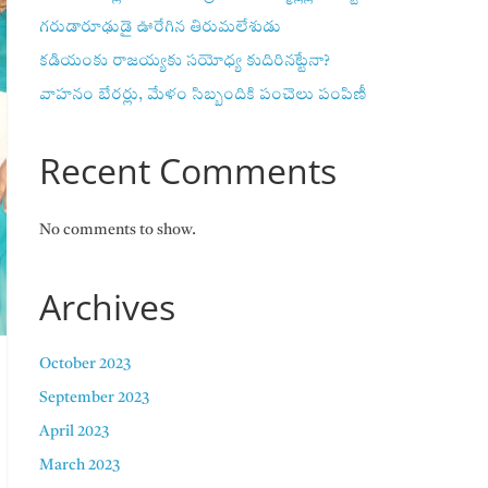
గరుడారూఢుడై ఊరేగిన తిరుమలేశుడు
కడియంకు రాజయ్యకు సయోధ్య కుదిరినట్టేనా?
వాహ‌నం బేర‌ర్లు, మేళం సిబ్బందికి పంచెలు పంపిణీ
Recent Comments
No comments to show.
Archives
October 2023
September 2023
April 2023
March 2023