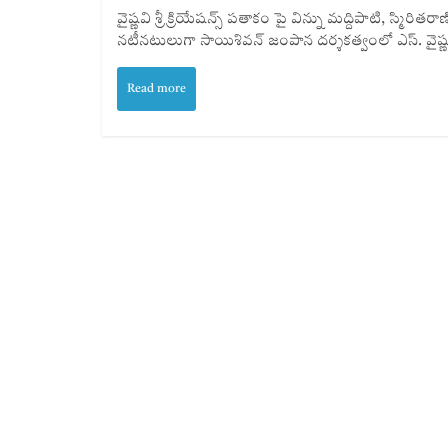
వైష్ణవి శ్రీ క్రియేషన్స్‌ పతాకం పై విన్ను మద్దిపాటి, స్మిరి
నటీనటులుగా సాయిశివన్‌ జంపాన దర్శకత్వంలో ఎస్‌. వైష్ణవి 
Read more