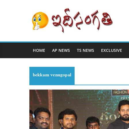
HOME
AP NEWS
TS NEWS
EXCLUSIVE
bekkam venugopal