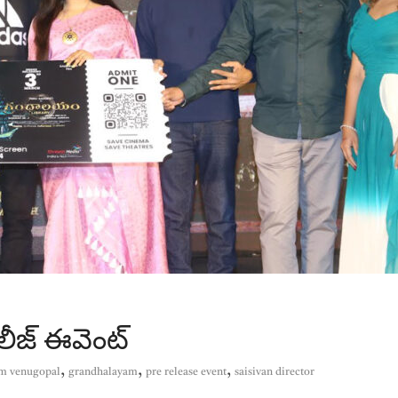
రిలీజ్ ఈవెంట్
,
,
,
m venugopal
grandhalayam
pre release event
saisivan director